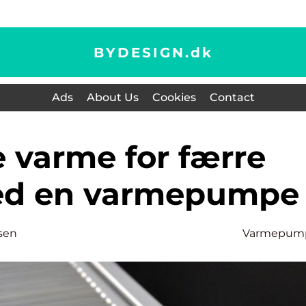
BYDESIGN.
dk
Ads
About Us
Cookies
Contact
ed en varmepumpe
sen
Varmepum