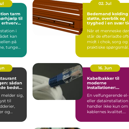
Jul
02. Jul
tion tarm
Bedemand kolding
ørhjælp til
støtte, overblik og
 erhverv
tryghed i en svær ti
e
station i
Når et menneske dør
ådet kan
står de efterladte oft
ellen på
midt i chok, sorg og
e, tunge
praktiske spørgsmål
og effektive,
på én gang. De...
Jun
16. Jun
staurant
Kabelbakker til
en: sådan
moderne
 de bedste
installationer:
overblik, valg og
 melder sig,
En velfungerende el-
velser i
anvendelse
yst til
eller datainstallation
dderier,
handler ikke kun om
er og
kablernes kvalitet.
aa...
Lige så vigtigt ...