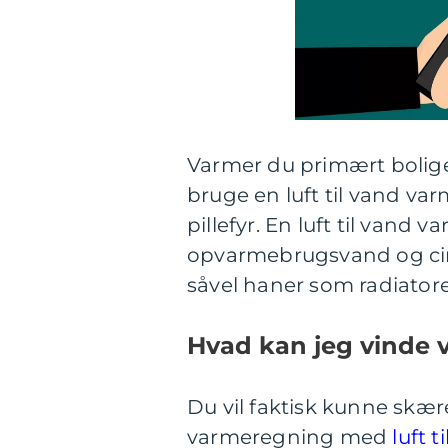
Varmer du primært bolige
bruge en luft til vand var
pillefyr. En luft til va
opvarmebrugsvand og cirk
såvel haner som radiatorer
Hvad kan jeg vinde v
Du vil faktisk kunne skær
varmeregning med
luft 