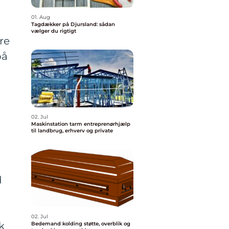
01. Aug
Tagdækker på Djursland: sådan
vælger du rigtigt
re
på
02. Jul
Maskinstation tarm entreprenørhjælp
til landbrug, erhverv og private
d
02. Jul
k
Bedemand kolding støtte, overblik og