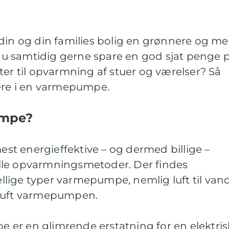
din og din families bolig en grønnere og me
l du samtidig gerne spare en god sjat penge 
ter til opvarmning af stuer og værelser? Så
tere i en varmepumpe.
umpe?
t energieffektive – og dermed billige –
onelle opvarmningsmetoder. Der findes
lige typer varmepumpe, nemlig luft til van
 luft varmepumpen.
er en glimrende erstatning for en elektris