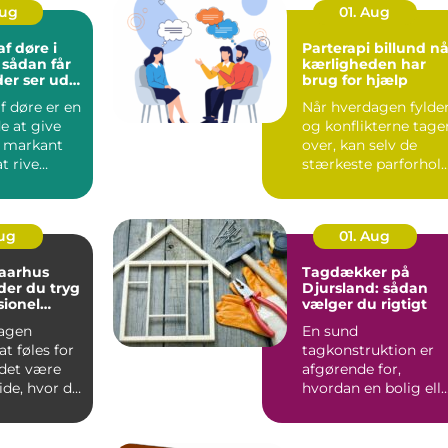
Aug
01. Aug
f døre i
Parterapi billund når
r
kærligheden har
der ser ud
brug for hjælp
f døre er en
Når hverdagen fylder
e at give
og konflikterne tage
t markant
over, kan selv de
t rive
stærkeste parforhol
eller købe
komme på overarbe..
Aug
01. Aug
 aarhus
Tagdækker på
der du tryg
Djursland: sådan
sionel
vælger du rigtigt
agen
En sund
t føles for
tagkonstruktion er
 det være
afgørende for,
ide, hvor du
hvordan en bolig ell
e. Mange
erhvervsbygning
holder til v...