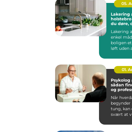
05. 
Lakering a
holstebro sådan få
du døre, 
som nye
Lakering a
enkel måd
boligen e
løft uden a
noget ned 
...
01. 
Psykolog
sådan fin
og profes
hjælp
Når hverd
begynder a
tung, kan
svært at v
skal start
går...