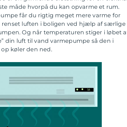
este måde hvorpå du kan opvarme et rum.
epumpe får du rigtig meget mere varme for
renset luften i boligen ved hjælp af særlige
umpen. Og når temperaturen stiger i løbet a
din luft til vand varmepumpe så den i
n op køler den ned.