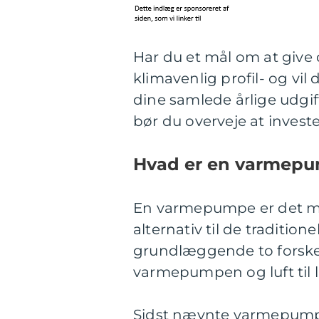
Har du et mål om at give 
klimavenlig profil- og vi
dine samlede årlige udgif
bør du overveje at inves
Hvad er en varmep
En varmepumpe er det mes
alternativ til de traditi
grundlæggende to forskel
varmepumpen og luft til
Sidst nævnte varmepumpe 