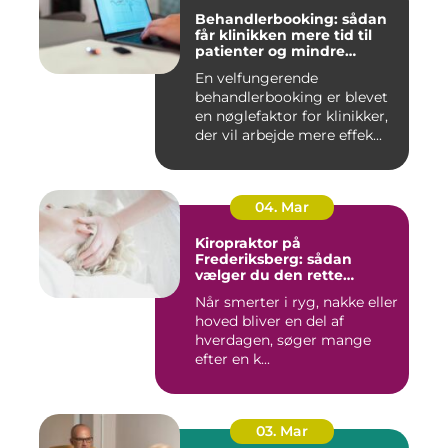
Behandlerbooking: sådan
får klinikken mere tid til
patienter og mindre
administration
En velfungerende
behandlerbooking er blevet
en nøglefaktor for klinikker,
der vil arbejde mere effek...
04. Mar
Kiropraktor på
Frederiksberg: sådan
vælger du den rette
behandling
Når smerter i ryg, nakke eller
hoved bliver en del af
hverdagen, søger mange
efter en k...
03. Mar