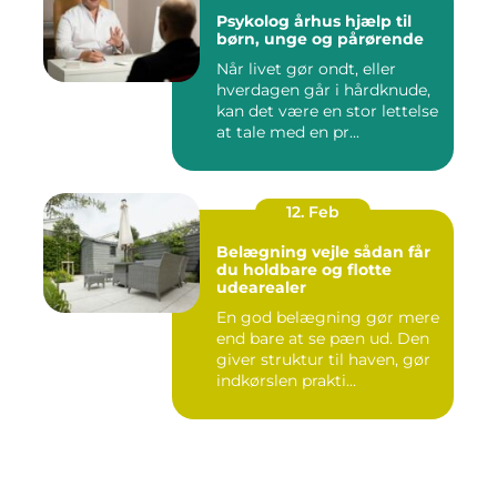
Psykolog århus hjælp til
børn, unge og pårørende
Når livet gør ondt, eller
hverdagen går i hårdknude,
kan det være en stor lettelse
at tale med en pr...
12. Feb
Belægning vejle sådan får
du holdbare og flotte
udearealer
En god belægning gør mere
end bare at se pæn ud. Den
giver struktur til haven, gør
indkørslen prakti...