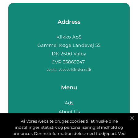
Address
web:
www.klikko.dk
Menu
Ads
About Us
Cookies
På vores website bruges cookies til at huske dine
indstillinger, statistik og personalisering af indhold og
Contact
annoncer. Denne information deles med tredjepart. Ved