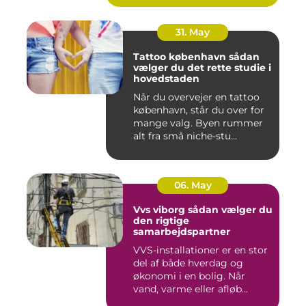
31. May
Tattoo københavn sådan
vælger du det rette studie i
hovedstaden
Når du overvejer en tattoo
københavn, står du over for
mange valg. Byen rummer
alt fra små niche-stu...
06. May
Vvs viborg sådan vælger du
den rigtige
samarbejdspartner
VVS-installationer er en stor
del af både hverdag og
økonomi i en bolig. Når
vand, varme eller afløb...