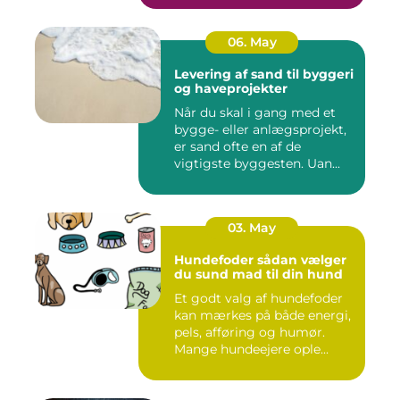
06. May
Levering af sand til byggeri
og haveprojekter
Når du skal i gang med et
bygge- eller anlægsprojekt,
er sand ofte en af de
vigtigste byggesten. Uan...
03. May
Hundefoder sådan vælger
du sund mad til din hund
Et godt valg af hundefoder
kan mærkes på både energi,
pels, afføring og humør.
Mange hundeejere ople...