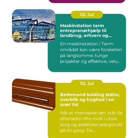
02. Jul
Maskinstation tarm
entreprenørhjælp til
landbrug, erhverv og
private
En maskinstation i Tarm-
området kan være forskellen
på langsomme, tunge
projekter og effektive, velu...
02. Jul
Bedemand kolding støtte,
overblik og tryghed i en
svær tid
Når et menneske dør, står de
efterladte ofte midt i chok,
sorg og praktiske spørgsmål
på én gang. De...