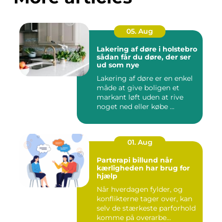
05. Aug
Lakering af døre i holstebro
sådan får du døre, der ser
ud som nye
Lakering af døre er en enkel
måde at give boligen et
markant løft uden at rive
noget ned eller købe ...
01. Aug
Parterapi billund når
kærligheden har brug for
hjælp
Når hverdagen fylder, og
konflikterne tager over, kan
selv de stærkeste parforhold
komme på overarbe...