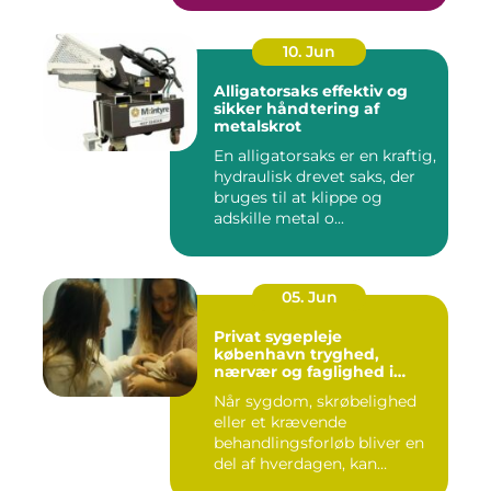
10. Jun
Alligatorsaks effektiv og
sikker håndtering af
metalskrot
En alligatorsaks er en kraftig,
hydraulisk drevet saks, der
bruges til at klippe og
adskille metal o...
05. Jun
Privat sygepleje
københavn tryghed,
nærvær og faglighed i
hjemmet
Når sygdom, skrøbelighed
eller et krævende
behandlingsforløb bliver en
del af hverdagen, kan
oversku...