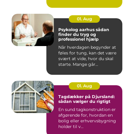
01. Aug
Psykolog aarhus sådan
finder du tryg og
professionel hjælp
Når hverdagen begynder at
føles for tung, kan det være
svært at vide, hvor du skal
starte. Mange går...
01. Aug
Tagdækker på Djursland:
sådan vælger du rigtigt
En sund tagkonstruktion er
afgørende for, hvordan en
bolig eller erhvervsbygning
holder til v...