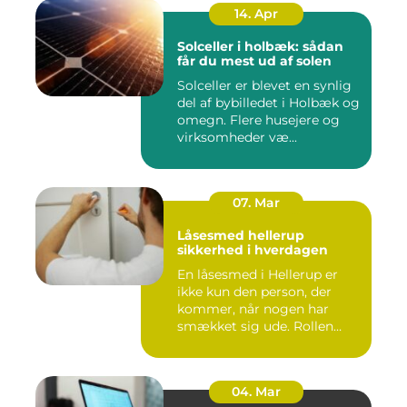
14. Apr
Solceller i holbæk: sådan
får du mest ud af solen
Solceller er blevet en synlig
del af bybilledet i Holbæk og
omegn. Flere husejere og
virksomheder væ...
07. Mar
Låsesmed hellerup
sikkerhed i hverdagen
En låsesmed i Hellerup er
ikke kun den person, der
kommer, når nogen har
smækket sig ude. Rollen
spæ...
04. Mar