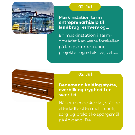
02. Jul
Maskinstation tarm
entreprenørhjælp til
landbrug, erhverv og
private
En maskinstation i Tarm-
området kan være forskellen
på langsomme, tunge
projekter og effektive, velu...
02. Jul
Bedemand kolding støtte,
overblik og tryghed i en
svær tid
Når et menneske dør, står de
efterladte ofte midt i chok,
sorg og praktiske spørgsmål
på én gang. De...