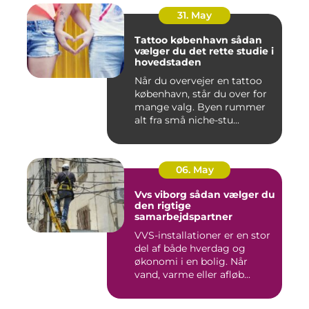
31. May
Tattoo københavn sådan
vælger du det rette studie i
hovedstaden
Når du overvejer en tattoo
københavn, står du over for
mange valg. Byen rummer
alt fra små niche-stu...
06. May
Vvs viborg sådan vælger du
den rigtige
samarbejdspartner
VVS-installationer er en stor
del af både hverdag og
økonomi i en bolig. Når
vand, varme eller afløb...