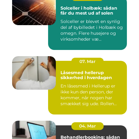
Solceller i holbæk: sådan
får du mest ud af solen
Solceller er blevet en synlig
del af bybilledet i Holbæk og
omegn. Flere husejere og
virksomheder væ...
07. Mar
Låsesmed hellerup
sikkerhed i hverdagen
En låsesmed i Hellerup er
ikke kun den person, der
kommer, når nogen har
smækket sig ude. Rollen
spæ...
04. Mar
Behandlerbooking: sådan