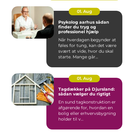
01. Aug
Psykolog aarhus sådan
finder du tryg og
professionel hjælp
Når hverdagen begynder at
føles for tung, kan det være
svært at vide, hvor du skal
starte. Mange går...
01. Aug
Tagdækker på Djursland:
sådan vælger du rigtigt
En sund tagkonstruktion er
afgørende for, hvordan en
bolig eller erhvervsbygning
holder til v...