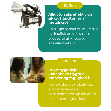
10. Jun
Alligatorsaks effektiv og
sikker håndtering af
metalskrot
En alligatorsaks er en kraftig,
hydraulisk drevet saks, der
bruges til at klippe og
adskille metal o...
05. Jun
Privat sygepleje
københavn tryghed,
nærvær og faglighed i
hjemmet
Når sygdom, skrøbelighed
eller et krævende
behandlingsforløb bliver en
del af hverdagen, kan
oversku...