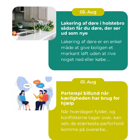
05. Aug
Lakering af døre i holstebro
sådan får du døre, der ser
ud som nye
Lakering af døre er en enkel
måde at give boligen et
markant løft uden at rive
noget ned eller købe ...
01. Aug
Parterapi billund når
kærligheden har brug for
hjælp
Når hverdagen fylder, og
konflikterne tager over, kan
selv de stærkeste parforhold
komme på overarbe...