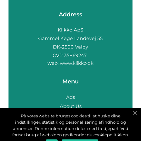
Address
web:
www.klikko.dk
Menu
Ads
About Us
Cookies
På vores website bruges cookies til at huske dine
indstillinger, statistik og personalisering af indhold og
Contact
annoncer. Denne information deles med tredjepart. Ved
Sitemap
fortsat brug af websiden godkender du cookiepolitikken.