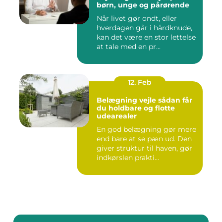
børn, unge og pårørende
Når livet gør ondt, eller
hverdagen går i hårdknude,
kan det være en stor lettelse
at tale med en pr...
12. Feb
Belægning vejle sådan får
du holdbare og flotte
udearealer
En god belægning gør mere
end bare at se pæn ud. Den
giver struktur til haven, gør
indkørslen prakti...