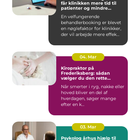
får klinikken mere tid til
patienter og mindre
administration
En velfungerende
behandlerbooking er blevet
en nøglefaktor for klinikker,
der vil arbejde mere effek...
04. Mar
Kiropraktor på
Frederiksberg: sådan
vælger du den rette
behandling
Når smerter i ryg, nakke eller
hoved bliver en del af
hverdagen, søger mange
efter en k...
03. Mar
Psykolog århus hjælp til