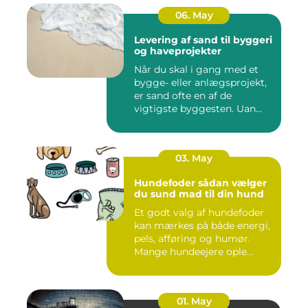
06. May
Levering af sand til byggeri
og haveprojekter
Når du skal i gang med et
bygge- eller anlægsprojekt,
er sand ofte en af de
vigtigste byggesten. Uan...
03. May
Hundefoder sådan vælger
du sund mad til din hund
Et godt valg af hundefoder
kan mærkes på både energi,
pels, afføring og humør.
Mange hundeejere ople...
01. May