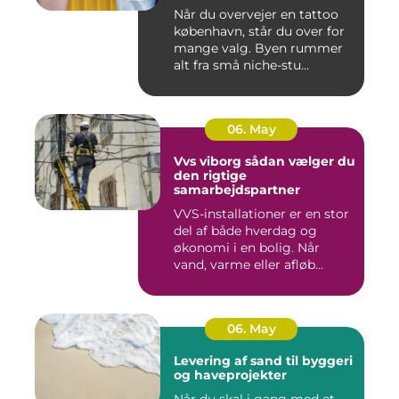
Når du overvejer en tattoo
københavn, står du over for
mange valg. Byen rummer
alt fra små niche-stu...
06. May
Vvs viborg sådan vælger du
den rigtige
samarbejdspartner
VVS-installationer er en stor
del af både hverdag og
økonomi i en bolig. Når
vand, varme eller afløb...
06. May
Levering af sand til byggeri
og haveprojekter
Når du skal i gang med et