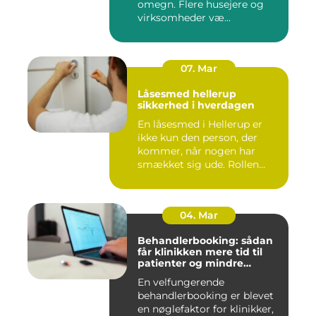
omegn. Flere husejere og
virksomheder væ...
07. Mar
Låsesmed hellerup
sikkerhed i hverdagen
En låsesmed i Hellerup er
ikke kun den person, der
kommer, når nogen har
smækket sig ude. Rollen
spæ...
04. Mar
Behandlerbooking: sådan
får klinikken mere tid til
patienter og mindre
administration
En velfungerende
behandlerbooking er blevet
en nøglefaktor for klinikker,