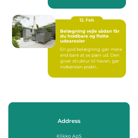
12. Feb
Belægning vejle sådan får
du holdbare og flotte
udearealer
En god belægning gør mere
end bare at se pæn ud. Den
giver struktur til haven, gør
indkørslen prakti...
Address