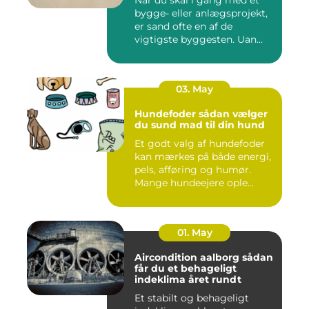
bygge- eller anlægsprojekt,
er sand ofte en af de
vigtigste byggesten. Uan...
03. May
Hundefoder sådan vælger
du sund mad til din hund
Et godt valg af hundefoder
kan mærkes på både energi,
pels, afføring og humør.
Mange hundeejere ople...
01. May
Aircondition aalborg sådan
får du et behageligt
indeklima året rundt
Et stabilt og behageligt