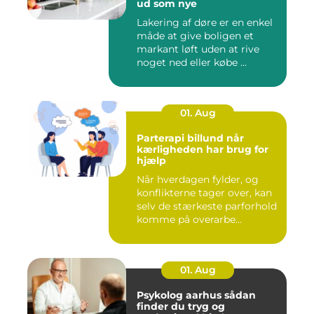
ud som nye
Lakering af døre er en enkel
måde at give boligen et
markant løft uden at rive
noget ned eller købe ...
01. Aug
Parterapi billund når
kærligheden har brug for
hjælp
Når hverdagen fylder, og
konflikterne tager over, kan
selv de stærkeste parforhold
komme på overarbe...
01. Aug
Psykolog aarhus sådan
finder du tryg og