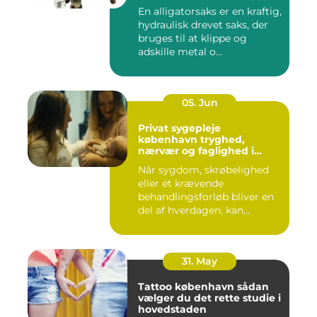
En alligatorsaks er en kraftig,
hydraulisk drevet saks, der
bruges til at klippe og
adskille metal o...
05. Jun
Privat sygepleje
københavn tryghed,
nærvær og faglighed i
hjemmet
Når sygdom, skrøbelighed
eller et krævende
behandlingsforløb bliver en
del af hverdagen, kan
oversku...
31. May
Tattoo københavn sådan
vælger du det rette studie i
hovedstaden