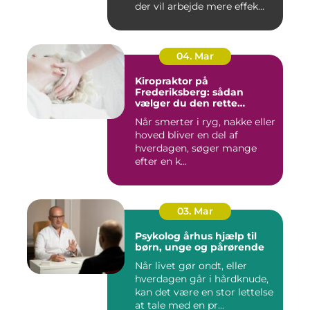
der vil arbejde mere effek...
04. Mar
Kiropraktor på
Frederiksberg: sådan
vælger du den rette
behandling
Når smerter i ryg, nakke eller
hoved bliver en del af
hverdagen, søger mange
efter en k...
03. Mar
Psykolog århus hjælp til
børn, unge og pårørende
Når livet gør ondt, eller
hverdagen går i hårdknude,
kan det være en stor lettelse
at tale med en pr...