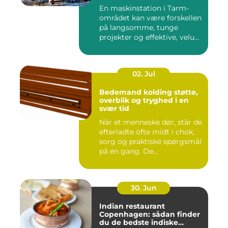
private
En maskinstation i Tarm-
området kan være forskellen
på langsomme, tunge
projekter og effektive, velu...
02. Jul
Bedemand kolding støtte,
overblik og tryghed i en
svær tid
Når et menneske dør, står de
efterladte ofte midt i chok,
sorg og praktiske spørgsmål
på én gang. De...
30. Jun
Indian restaurant
Copenhagen: sådan finder
du de bedste indiske