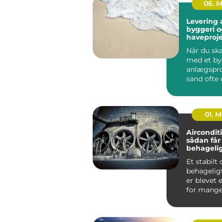
06. 
Levering a
byggeri o
haveproje
Når du ska
med et by
anlægspro
sand ofte 
vigtigste
Uan...
01. 
Aircondit
sådan får
behageli
indeklima
Et stabilt
behagelig
er blevet 
for mange både
private hj
kontorer, ..