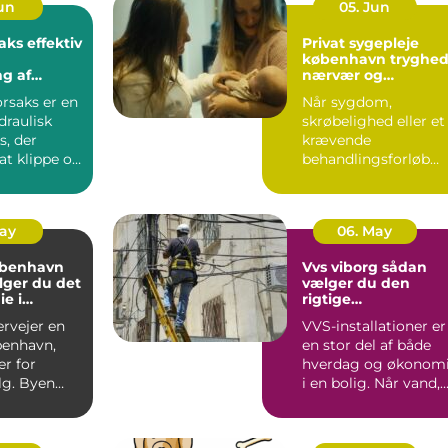
Jun
05. Jun
fektiv
Privat sygepleje
københavn tryghed,
g af
nærvær og
t
faglighed i hjemme
orsaks er en
Når sygdom,
draulisk
skrøbelighed eller et
s, der
krævende
 at klippe og
behandlingsforløb
tal o...
bliver en del af
hverdagen, kan
oversku...
May
06. May
øbenhavn
Vvs viborg sådan
lger du det
vælger du den
ie i
rigtige
den
samarbejdspartner
ervejer en
VVS-installationer er
benhavn,
en stor del af både
er for
hverdag og økonom
g. Byen
i en bolig. Når vand,
t fra små
varme eller afløb...
.