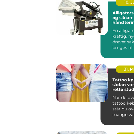
10. 
Alligatorsaks ef
og sikker
håndterin
metalskro
En alligat
kraftig, hy
drevet sak
bruges til
adskille me
31. 
Tattoo k
sådan væ
rette stud
hovedsta
Når du ov
tattoo kø
står du ov
mange val
rummer al
niche-stu..