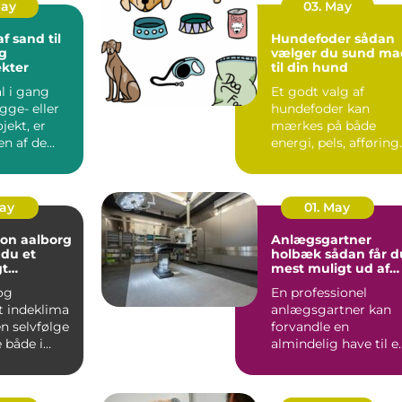
May
03. May
f sand til
Hundefoder sådan
g
vælger du sund ma
kter
til din hund
l i gang
Et godt valg af
gge- eller
hundefoder kan
jekt, er
mærkes på både
en af de
energi, pels, afføring
 byggesten.
og humør. Mange
hundeejere ople...
May
01. May
ion aalborg
Anlægsgartner
 du et
holbæk sådan får du
gt
mest muligt ud af
 året rundt
din have
 og
En professionel
t indeklima
anlægsgartner kan
en selvfølge
forvandle en
 i
almindelig have til e
em,
velfungerende
.
uderum, der både...