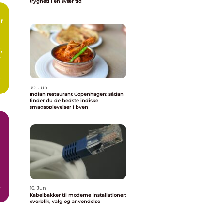
tryghed i en svær tid
,
r
d
.
30. Jun
Indian restaurant Copenhagen: sådan
finder du de bedste indiske
smagsoplevelser i byen
er
16. Jun
Kabelbakker til moderne installationer:
overblik, valg og anvendelse