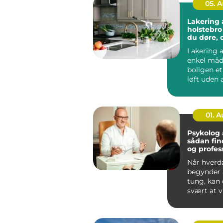
05. 
Lakering a
holstebro sådan få
du døre, 
som nye
Lakering a
enkel måd
boligen e
løft uden a
noget ned 
...
01. 
Psykolog
sådan fin
og profes
hjælp
Når hverd
begynder a
tung, kan
svært at v
skal start
går...