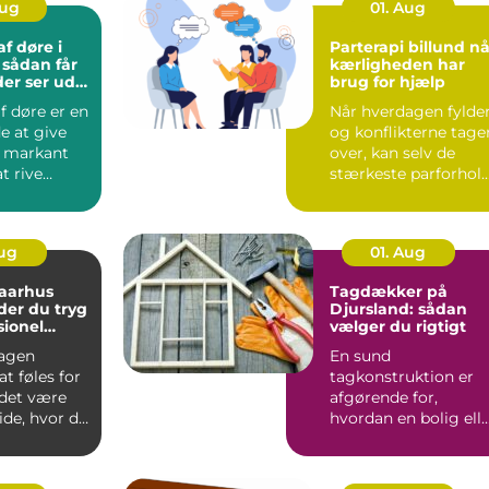
Aug
01. Aug
f døre i
Parterapi billund når
r
kærligheden har
der ser ud
brug for hjælp
f døre er en
Når hverdagen fylder
e at give
og konflikterne tage
t markant
over, kan selv de
t rive
stærkeste parforhol
eller købe
komme på overarbe..
Aug
01. Aug
 aarhus
Tagdækker på
der du tryg
Djursland: sådan
sionel
vælger du rigtigt
agen
En sund
t føles for
tagkonstruktion er
 det være
afgørende for,
ide, hvor du
hvordan en bolig ell
e. Mange
erhvervsbygning
holder til v...