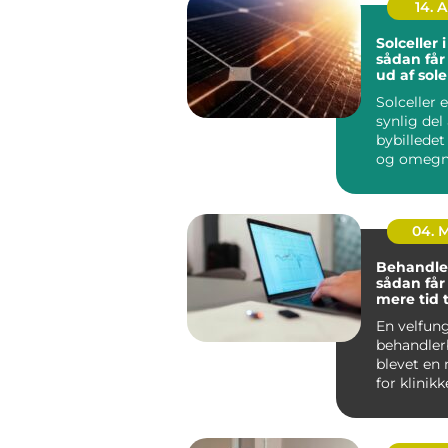
14. 
Solceller 
sådan får
ud af sol
Solceller 
synlig del 
bybilledet
og omegn.
husejere 
virksomhe
04. 
Behandle
sådan får
mere tid t
og mindr
En velfun
administr
behandler
blevet en 
for klinikk
arbejde me