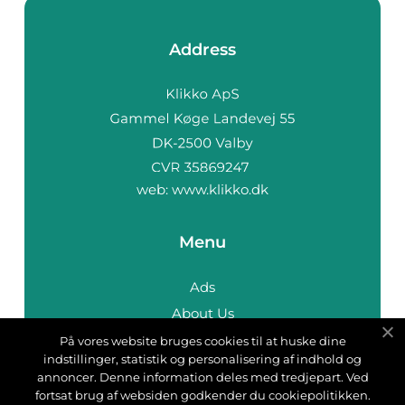
Address
web:
www.klikko.dk
Menu
Ads
About Us
Cookies
På vores website bruges cookies til at huske dine
indstillinger, statistik og personalisering af indhold og
Contact
annoncer. Denne information deles med tredjepart. Ved
Sitemap
fortsat brug af websiden godkender du cookiepolitikken.