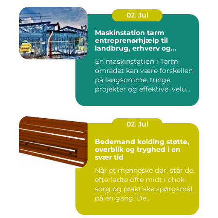
02. Jul
Maskinstation tarm
entreprenørhjælp til
landbrug, erhverv og
private
En maskinstation i Tarm-
området kan være forskellen
på langsomme, tunge
projekter og effektive, velu...
02. Jul
Bedemand kolding støtte,
overblik og tryghed i en
svær tid
Når et menneske dør, står de
efterladte ofte midt i chok,
sorg og praktiske spørgsmål
på én gang. De...