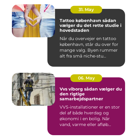
31. May
Tattoo københavn sådan
vælger du det rette studie i
hovedstaden
Når du overvejer en tattoo
københavn, står du over for
mange valg. Byen rummer
alt fra små niche-stu...
06. May
Vvs viborg sådan vælger du
den rigtige
samarbejdspartner
VVS-installationer er en stor
del af både hverdag og
økonomi i en bolig. Når
vand, varme eller afløb...