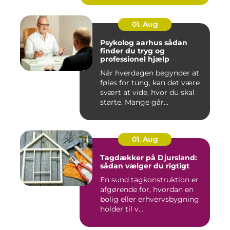
01. Aug
Psykolog aarhus sådan
finder du tryg og
professionel hjælp
Når hverdagen begynder at
føles for tung, kan det være
svært at vide, hvor du skal
starte. Mange går...
01. Aug
Tagdækker på Djursland:
sådan vælger du rigtigt
En sund tagkonstruktion er
afgørende for, hvordan en
bolig eller erhvervsbygning
holder til v...