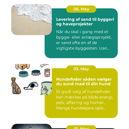
06. May
Levering af sand til byggeri
og haveprojekter
Når du skal i gang med et
bygge- eller anlægsprojekt,
er sand ofte en af de
vigtigste byggesten. Uan...
03. May
Hundefoder sådan vælger
du sund mad til din hund
Et godt valg af hundefoder
kan mærkes på både energi,
pels, afføring og humør.
Mange hundeejere ople...
01. May