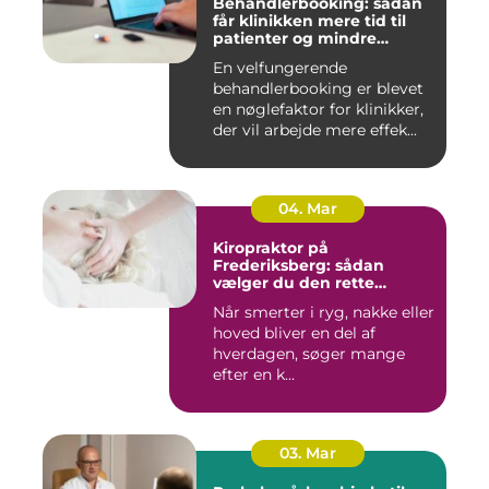
Behandlerbooking: sådan
får klinikken mere tid til
patienter og mindre
administration
En velfungerende
behandlerbooking er blevet
en nøglefaktor for klinikker,
der vil arbejde mere effek...
04. Mar
Kiropraktor på
Frederiksberg: sådan
vælger du den rette
behandling
Når smerter i ryg, nakke eller
hoved bliver en del af
hverdagen, søger mange
efter en k...
03. Mar