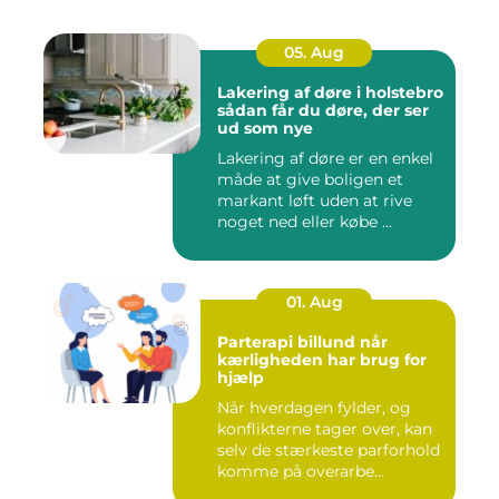
05. Aug
Lakering af døre i holstebro
sådan får du døre, der ser
ud som nye
Lakering af døre er en enkel
måde at give boligen et
markant løft uden at rive
noget ned eller købe ...
01. Aug
Parterapi billund når
kærligheden har brug for
hjælp
Når hverdagen fylder, og
konflikterne tager over, kan
selv de stærkeste parforhold
komme på overarbe...