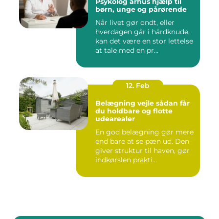
Psykolog århus hjælp til
børn, unge og pårørende
Når livet gør ondt, eller
hverdagen går i hårdknude,
kan det være en stor lettelse
at tale med en pr...
12. Feb
Belægning vejle sådan får
du holdbare og flotte
udearealer
En god belægning gør mere
end bare at se pæn ud. Den
giver struktur til haven, gør
indkørslen prakti...