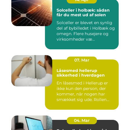
Solceller i holbæk: sådan
får du mest ud af solen
Solceller er blevet en synlig
del af bybilledet i Holbæk og
omegn. Flere husejere og
virksomheder væ...
07. Mar
Låsesmed hellerup
sikkerhed i hverdagen
En låsesmed i Hellerup er
ikke kun den person, der
kommer, når nogen har
smækket sig ude. Rollen
spæ...
04. Mar