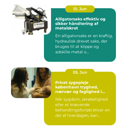
10. Jun
Alligatorsaks effektiv og
sikker håndtering af
metalskrot
En alligatorsaks er en kraftig,
hydraulisk drevet saks, der
bruges til at klippe og
adskille metal o...
05. Jun
Privat sygepleje
københavn tryghed,
nærvær og faglighed i
hjemmet
Når sygdom, skrøbelighed
eller et krævende
behandlingsforløb bliver en
del af hverdagen, kan
oversku...