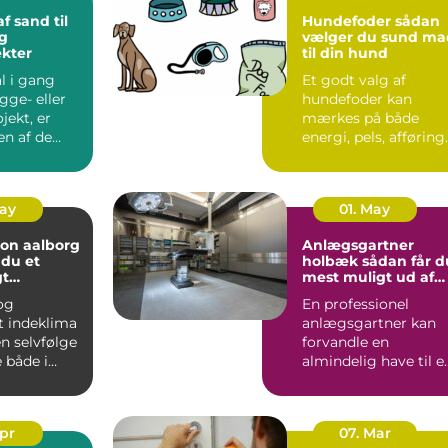
f sand til
Hundefoder sådan
g
vælger du sund ma
kter
til din hund
l i gang
Et godt valg af
gge- eller
hundefoder kan
jekt, er
mærkes på både
en af de
energi, pels, afføring
 byggesten.
og humør. Mange
hundeejere ople...
May
01. May
ion aalborg
Anlægsgartner
 du et
holbæk sådan får du
gt
mest muligt ud af
 året rundt
din have
 og
En professionel
t indeklima
anlægsgartner kan
en selvfølge
forvandle en
 i
almindelig have til e
em,
velfungerende
.
uderum, der både...
Apr
07. Mar