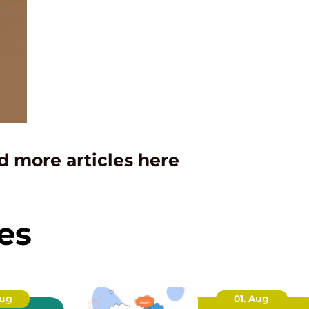
d more articles here
es
Aug
01. Aug