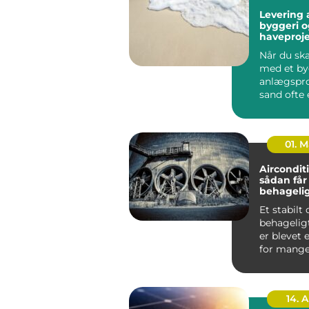
Levering a
byggeri o
haveproje
Når du ska
med et by
anlægspro
sand ofte 
vigtigste
Uan...
01. 
Aircondit
sådan får
behageli
indeklima
Et stabilt
behagelig
er blevet 
for mange både
private hj
kontorer, ..
14. 