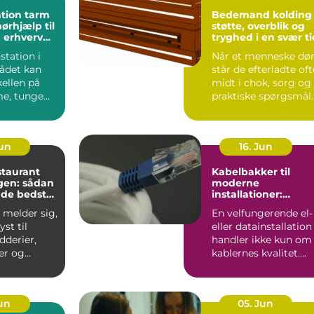
tion tarm
Bedemand kolding
ørhjælp til
støtte, overblik og
 erhverv
tryghed i en svær ti
e
station i
Når et menneske dør
ådet kan
står de efterladte oft
ellen på
midt i chok, sorg og
e, tunge
praktiske spørgsmål
og effektive,
på én gang. De...
Jun
16. Jun
staurant
Kabelbakker til
en: sådan
moderne
 de bedste
installationer:
overblik, valg og
 melder sig,
En velfungerende el-
velser i
anvendelse
yst til
eller datainstallation
dderier,
handler ikke kun om
er og
kablernes kvalitet.
aa...
Lige så vigtigt ...
Jun
05. Jun