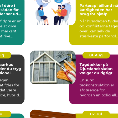
f døre i
Parterapi billund når
r
kærligheden har
der ser ud
brug for hjælp
f døre er en
Når hverdagen fylder
e at give
og konflikterne tage
t markant
over, kan selv de
t rive
stærkeste parforhol
eller købe
komme på overarbe..
Aug
01. Aug
 aarhus
Tagdækker på
der du tryg
Djursland: sådan
sionel
vælger du rigtigt
agen
En sund
t føles for
tagkonstruktion er
 det være
afgørende for,
ide, hvor du
hvordan en bolig ell
e. Mange
erhvervsbygning
holder til v...
Jul
02. Jul