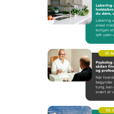
Lakering a
holstebro sådan få
du døre, 
som nye
Lakering a
enkel måd
boligen e
løft uden a
noget ned 
...
01. 
Psykolog
sådan fin
og profes
hjælp
Når hverd
begynder a
tung, kan
svært at v
skal start
går...
02. 