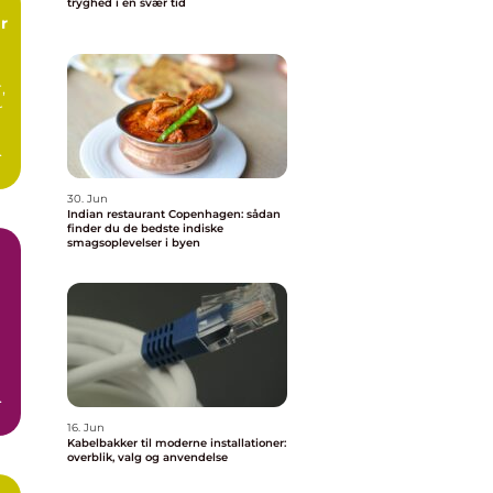
tryghed i en svær tid
,
r
d
.
30. Jun
Indian restaurant Copenhagen: sådan
finder du de bedste indiske
smagsoplevelser i byen
er
16. Jun
Kabelbakker til moderne installationer:
overblik, valg og anvendelse