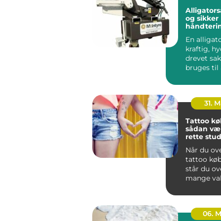
Alligatorsaks ef
og sikker
håndterin
metalskro
En alligat
kraftig, hy
drevet sak
bruges til
adskille me
31. 
Tattoo k
sådan væ
rette stud
hovedsta
Når du ov
tattoo kø
står du ov
mange val
rummer al
niche-stu..
06. 