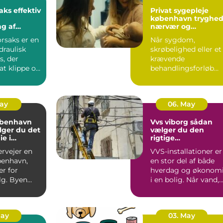
fektiv
Privat sygepleje
københavn tryghed,
g af
nærvær og
t
faglighed i hjemme
orsaks er en
Når sygdom,
draulisk
skrøbelighed eller et
s, der
krævende
 at klippe og
behandlingsforløb
tal o...
bliver en del af
hverdagen, kan
oversku...
May
06. May
øbenhavn
Vvs viborg sådan
lger du det
vælger du den
ie i
rigtige
den
samarbejdspartner
ervejer en
VVS-installationer er
benhavn,
en stor del af både
er for
hverdag og økonom
g. Byen
i en bolig. Når vand,
t fra små
varme eller afløb...
.
May
03. May