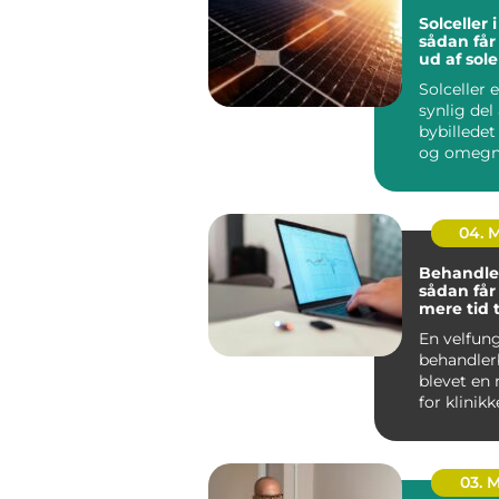
Solceller 
sådan får
ud af sol
Solceller 
synlig del 
bybilledet
og omegn.
husejere 
virksomhe
04. 
Behandle
sådan får
mere tid t
og mindr
En velfun
administr
behandler
blevet en 
for klinikk
arbejde me
03. 