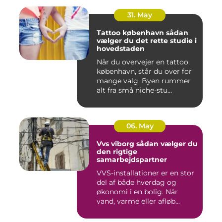
31. May
Tattoo københavn sådan
vælger du det rette studie i
hovedstaden
Når du overvejer en tattoo
københavn, står du over for
mange valg. Byen rummer
alt fra små niche-stu...
06. May
Vvs viborg sådan vælger du
den rigtige
samarbejdspartner
VVS-installationer er en stor
del af både hverdag og
økonomi i en bolig. Når
vand, varme eller afløb...