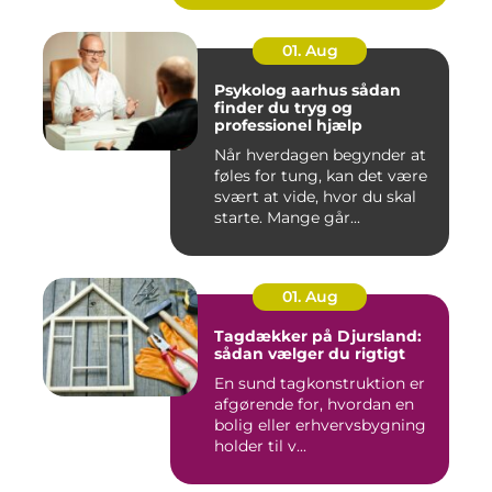
01. Aug
Psykolog aarhus sådan
finder du tryg og
professionel hjælp
Når hverdagen begynder at
føles for tung, kan det være
svært at vide, hvor du skal
starte. Mange går...
01. Aug
Tagdækker på Djursland:
sådan vælger du rigtigt
En sund tagkonstruktion er
afgørende for, hvordan en
bolig eller erhvervsbygning
holder til v...