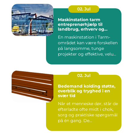
02. Jul
Maskinstation tarm
entreprenørhjælp til
landbrug, erhverv og
private
En maskinstation i Tarm-
området kan være forskellen
på langsomme, tunge
projekter og effektive, velu...
02. Jul
Bedemand kolding støtte,
overblik og tryghed i en
svær tid
Når et menneske dør, står de
efterladte ofte midt i chok,
sorg og praktiske spørgsmål
på én gang. De...