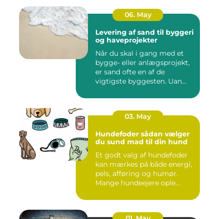
06. May
Levering af sand til byggeri
og haveprojekter
Når du skal i gang med et
bygge- eller anlægsprojekt,
er sand ofte en af de
vigtigste byggesten. Uan...
03. May
Hundefoder sådan vælger
du sund mad til din hund
Et godt valg af hundefoder
kan mærkes på både energi,
pels, afføring og humør.
Mange hundeejere ople...
01. May