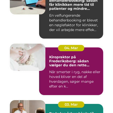
Behandlerbooking: sådan
får klinikken mere tid til
patienter og mindre
administration
En velfungerende
behandlerbooking er blevet
en nøglefaktor for klinikker,
der vil arbejde mere effek...
04. Mar
Kiropraktor på
Frederiksberg: sådan
vælger du den rette
behandling
Når smerter i ryg, nakke eller
hoved bliver en del af
hverdagen, søger mange
efter en k...
03. Mar