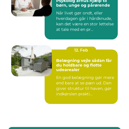
Psykolog århus hjælp til
børn, unge og pårørende
Når livet gør ondt, eller
hverdagen går i hårdknude,
kan det være en stor lettelse
at tale med en pr...
12. Feb
Belægning vejle sådan får
du holdbare og flotte
udearealer
En god belægning gør mere
end bare at se pæn ud. Den
giver struktur til haven, gør
indkørslen prakti...