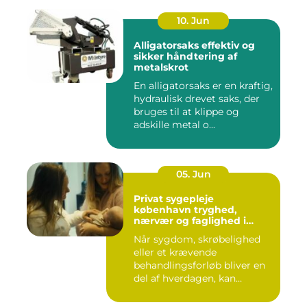
10. Jun
Alligatorsaks effektiv og
sikker håndtering af
metalskrot
En alligatorsaks er en kraftig,
hydraulisk drevet saks, der
bruges til at klippe og
adskille metal o...
05. Jun
Privat sygepleje
københavn tryghed,
nærvær og faglighed i
hjemmet
Når sygdom, skrøbelighed
eller et krævende
behandlingsforløb bliver en
del af hverdagen, kan
oversku...