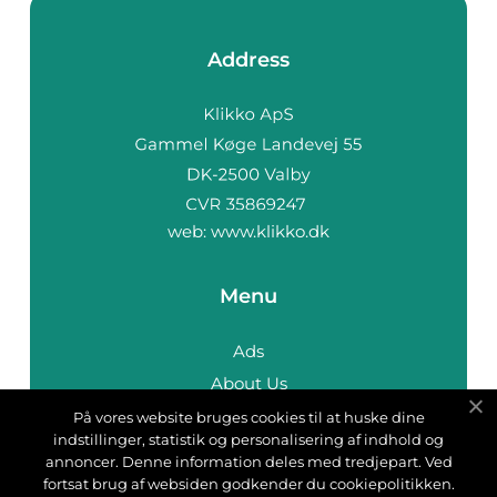
Address
web:
www.klikko.dk
Menu
Ads
About Us
Cookies
På vores website bruges cookies til at huske dine
indstillinger, statistik og personalisering af indhold og
Contact
annoncer. Denne information deles med tredjepart. Ved
Sitemap
fortsat brug af websiden godkender du cookiepolitikken.