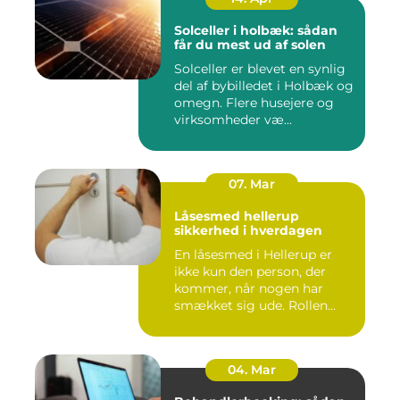
Solceller i holbæk: sådan
får du mest ud af solen
Solceller er blevet en synlig
del af bybilledet i Holbæk og
omegn. Flere husejere og
virksomheder væ...
07. Mar
Låsesmed hellerup
sikkerhed i hverdagen
En låsesmed i Hellerup er
ikke kun den person, der
kommer, når nogen har
smækket sig ude. Rollen
spæ...
04. Mar