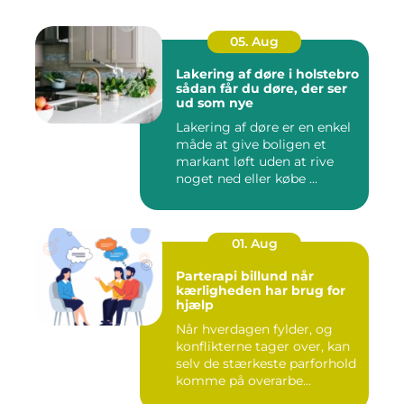
05. Aug
Lakering af døre i holstebro
sådan får du døre, der ser
ud som nye
Lakering af døre er en enkel
måde at give boligen et
markant løft uden at rive
noget ned eller købe ...
01. Aug
Parterapi billund når
kærligheden har brug for
hjælp
Når hverdagen fylder, og
konflikterne tager over, kan
selv de stærkeste parforhold
komme på overarbe...