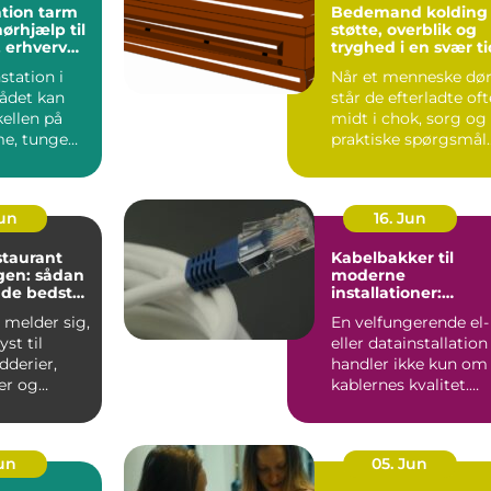
tion tarm
Bedemand kolding
ørhjælp til
støtte, overblik og
 erhverv
tryghed i en svær ti
e
station i
Når et menneske dør
ådet kan
står de efterladte oft
ellen på
midt i chok, sorg og
e, tunge
praktiske spørgsmål
og effektive,
på én gang. De...
Jun
16. Jun
staurant
Kabelbakker til
en: sådan
moderne
 de bedste
installationer:
overblik, valg og
 melder sig,
En velfungerende el-
velser i
anvendelse
yst til
eller datainstallation
dderier,
handler ikke kun om
er og
kablernes kvalitet.
aa...
Lige så vigtigt ...
Jun
05. Jun