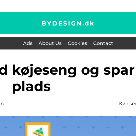
BYDESIGN.
dk
Ads
About Us
Cookies
Contact
plads
en
Køjes