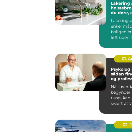
Lakering a
holstebro sådan få
du døre, 
som nye
Lakering a
enkel måd
boligen e
løft uden a
noget ned 
...
01. 
Psykolog
sådan fin
og profes
hjælp
Når hverd
begynder a
tung, kan
svært at v
skal start
går...
02. 