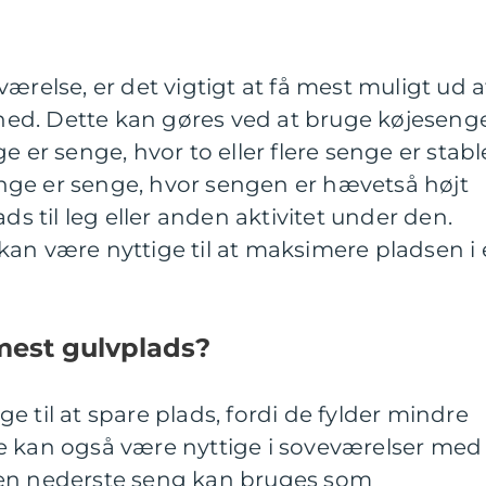
ærelse, er det vigtigt at få mest muligt ud a
ighed. Dette kan gøres ved at bruge køjeseng
e er senge, hvor to eller flere senge er stabl
ge er senge, hvor sengen er hævetså højt
ads til leg eller anden aktivitet under den.
an være nyttige til at maksimere pladsen i 
mest gulvplads?
e til at spare plads, fordi de fylder mindre
e kan også være nyttige i soveværelser med
den nederste seng kan bruges som