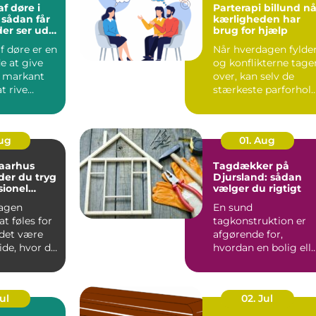
f døre i
Parterapi billund når
r
kærligheden har
der ser ud
brug for hjælp
f døre er en
Når hverdagen fylder
e at give
og konflikterne tage
t markant
over, kan selv de
t rive
stærkeste parforhol
eller købe
komme på overarbe..
Aug
01. Aug
 aarhus
Tagdækker på
der du tryg
Djursland: sådan
sionel
vælger du rigtigt
agen
En sund
t føles for
tagkonstruktion er
 det være
afgørende for,
ide, hvor du
hvordan en bolig ell
e. Mange
erhvervsbygning
holder til v...
Jul
02. Jul