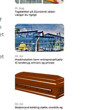
01. Aug
Tagdækker på Djursland: sådan
vælger du rigtigt
f
e
et
et
02. Jul
Maskinstation tarm entreprenørhjælp
til landbrug, erhverv og private
02. Jul
Bedemand kolding støtte, overblik og