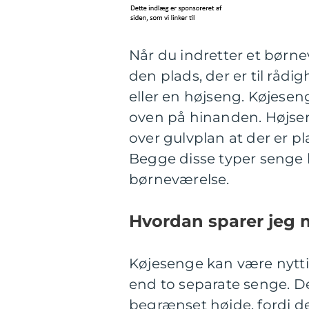
Når du indretter et børnev
den plads, der er til råd
eller en højseng. Køjeseng
oven på hinanden. Højsen
over gulvplan at der er pl
Begge disse typer senge k
børneværelse.
Hvordan sparer jeg 
Køjesenge kan være nyttig
end to separate senge. D
begrænset højde, fordi 