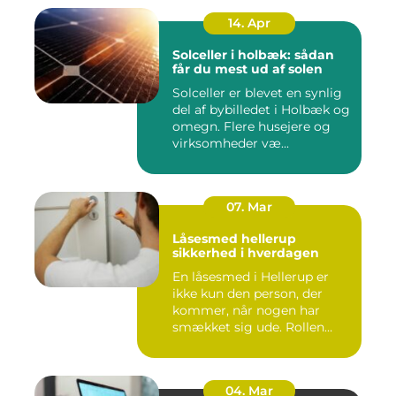
14. Apr
Solceller i holbæk: sådan
får du mest ud af solen
Solceller er blevet en synlig
del af bybilledet i Holbæk og
omegn. Flere husejere og
virksomheder væ...
07. Mar
Låsesmed hellerup
sikkerhed i hverdagen
En låsesmed i Hellerup er
ikke kun den person, der
kommer, når nogen har
smækket sig ude. Rollen
spæ...
04. Mar