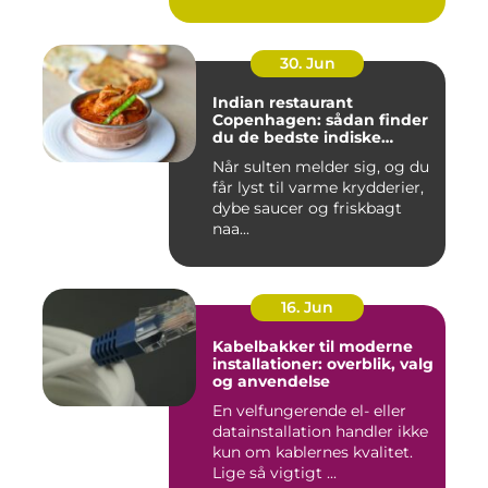
30. Jun
Indian restaurant
Copenhagen: sådan finder
du de bedste indiske
smagsoplevelser i byen
Når sulten melder sig, og du
får lyst til varme krydderier,
dybe saucer og friskbagt
naa...
16. Jun
Kabelbakker til moderne
installationer: overblik, valg
og anvendelse
En velfungerende el- eller
datainstallation handler ikke
kun om kablernes kvalitet.
Lige så vigtigt ...