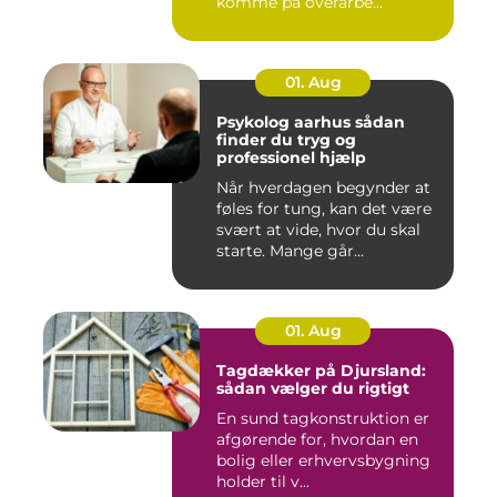
komme på overarbe...
01. Aug
Psykolog aarhus sådan
finder du tryg og
professionel hjælp
Når hverdagen begynder at
føles for tung, kan det være
svært at vide, hvor du skal
starte. Mange går...
01. Aug
Tagdækker på Djursland:
sådan vælger du rigtigt
En sund tagkonstruktion er
afgørende for, hvordan en
bolig eller erhvervsbygning
holder til v...