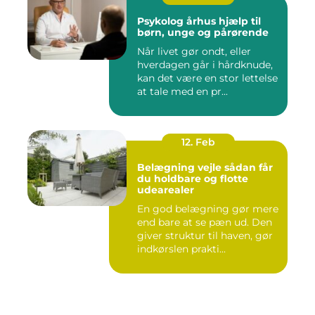
Psykolog århus hjælp til
børn, unge og pårørende
Når livet gør ondt, eller
hverdagen går i hårdknude,
kan det være en stor lettelse
at tale med en pr...
12. Feb
Belægning vejle sådan får
du holdbare og flotte
udearealer
En god belægning gør mere
end bare at se pæn ud. Den
giver struktur til haven, gør
indkørslen prakti...