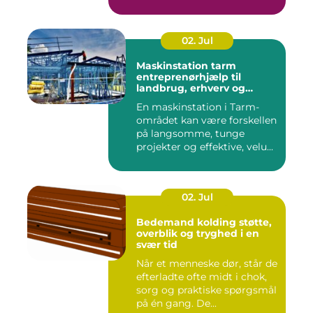
02. Jul
Maskinstation tarm
entreprenørhjælp til
landbrug, erhverv og
private
En maskinstation i Tarm-
området kan være forskellen
på langsomme, tunge
projekter og effektive, velu...
02. Jul
Bedemand kolding støtte,
overblik og tryghed i en
svær tid
Når et menneske dør, står de
efterladte ofte midt i chok,
sorg og praktiske spørgsmål
på én gang. De...