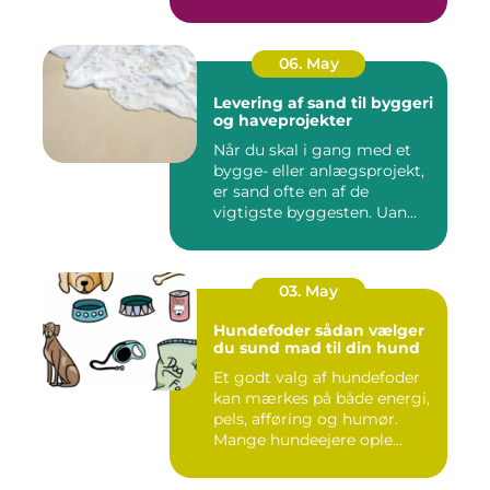
06. May
Levering af sand til byggeri
og haveprojekter
Når du skal i gang med et
bygge- eller anlægsprojekt,
er sand ofte en af de
vigtigste byggesten. Uan...
03. May
Hundefoder sådan vælger
du sund mad til din hund
Et godt valg af hundefoder
kan mærkes på både energi,
pels, afføring og humør.
Mange hundeejere ople...