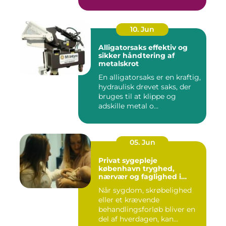
10. Jun
Alligatorsaks effektiv og
sikker håndtering af
metalskrot
En alligatorsaks er en kraftig,
hydraulisk drevet saks, der
bruges til at klippe og
adskille metal o...
05. Jun
Privat sygepleje
københavn tryghed,
nærvær og faglighed i
hjemmet
Når sygdom, skrøbelighed
eller et krævende
behandlingsforløb bliver en
del af hverdagen, kan