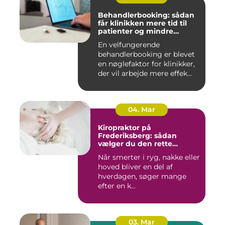
Behandlerbooking: sådan
får klinikken mere tid til
patienter og mindre
administration
En velfungerende
behandlerbooking er blevet
en nøglefaktor for klinikker,
der vil arbejde mere effek...
04. Mar
Kiropraktor på
Frederiksberg: sådan
vælger du den rette
behandling
Når smerter i ryg, nakke eller
hoved bliver en del af
hverdagen, søger mange
efter en k...
03. Mar