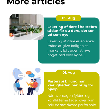
More articles
05. Aug
Lakering af døre i holstebro
sådan får du døre, der ser
ud som nye
Lakering af døre er en enkel
måde at give boligen et
markant løft uden at rive
noget ned eller købe ...
01. Aug
Parterapi billund når
kærligheden har brug for
hjælp
Når hverdagen fylder, og
konflikterne tager over, kan
selv de stærkeste parforhold