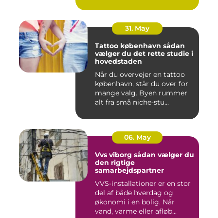
oversku...
31. May
Tattoo københavn sådan
vælger du det rette studie i
hovedstaden
Når du overvejer en tattoo
københavn, står du over for
mange valg. Byen rummer
alt fra små niche-stu...
06. May
Vvs viborg sådan vælger du
den rigtige
samarbejdspartner
VVS-installationer er en stor
del af både hverdag og
økonomi i en bolig. Når
vand, varme eller afløb...