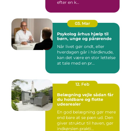
efter en k...
03. Mar
Psykolog århus hjælp til
børn, unge og pårørende
Når livet gør ondt, eller
hverdagen går i hårdknude,
kan det være en stor lettelse
at tale med en pr...
12. Feb
Belægning vejle sådan får
du holdbare og flotte
udearealer
En god belægning gør mere
end bare at se pæn ud. Den
giver struktur til haven, gør
indkørslen prakti...