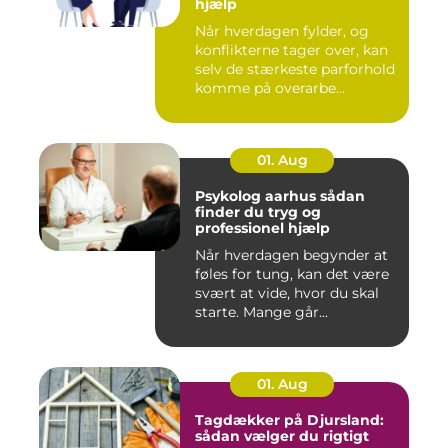
hjælp
Når hverdagen fylder, og
konflikterne tager over, kan
selv de stærkeste parforhold
komme på overarbe...
01. Aug
Psykolog aarhus sådan
finder du tryg og
professionel hjælp
Når hverdagen begynder at
føles for tung, kan det være
svært at vide, hvor du skal
starte. Mange går...
01. Aug
Tagdækker på Djursland:
sådan vælger du rigtigt