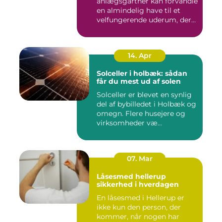
anlægsgartner kan forvandle
en almindelig have til et
velfungerende uderum, der
både...
14. Apr
Solceller i holbæk: sådan
får du mest ud af solen
Solceller er blevet en synlig
del af bybilledet i Holbæk og
omegn. Flere husejere og
virksomheder væ...
07. Mar
Låsesmed hellerup
sikkerhed i hverdagen
En låsesmed i Hellerup er
ikke kun den person, der
kommer, når nogen har