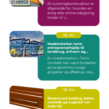
En sund tagkonstruktion er
afgørende for, hvordan en
bolig eller erhvervsbygning
holder til v...
02. Jul
Maskinstation tarm
entreprenørhjælp til
landbrug, erhverv og
private
En maskinstation i Tarm-
området kan være forskellen
på langsomme, tunge
projekter og effektive, velu...
02. Jul
Bedemand kolding støtte,
overblik og tryghed i en
svær tid