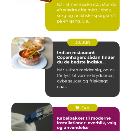
Når et menneske dør, står de
efterladte ofte midt i chok,
sorg og praktiske spørgsmål
på én gang. De...
30. Jun
Indian restaurant
Copenhagen: sådan finder
du de bedste indiske
smagsoplevelser i byen
Når sulten melder sig, og du
får lyst til varme krydderier,
dybe saucer og friskbagt
naa...
16. Jun
Kabelbakker til moderne
installationer: overblik, valg
og anvendelse