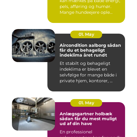
kan mærkes på både energi,
pels, afføring og humør.
Mange hundeejere ople...
01. May
Aircondition aalborg sådan
får du et behageligt
indeklima året rundt
Et stabilt og behageligt
indeklima er blevet en
selvfølge for mange både i
private hjem, kontorer, ...
01. May
Anlægsgartner holbæk
sådan får du mest muligt
ud af din have
En professionel