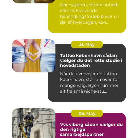
hjemmet
Når sygdom, skrøbelighed
eller et krævende
behandlingsforløb bliver en
del af hverdagen, kan
oversku...
31. May
Tattoo københavn sådan
vælger du det rette studie i
hovedstaden
Når du overvejer en tattoo
københavn, står du over for
mange valg. Byen rummer
alt fra små niche-stu...
06. May
Vvs viborg sådan vælger du
den rigtige
samarbejdspartner