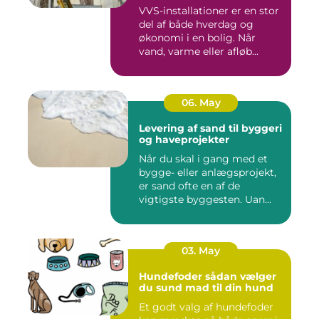
VVS-installationer er en stor
del af både hverdag og
økonomi i en bolig. Når
vand, varme eller afløb...
06. May
Levering af sand til byggeri
og haveprojekter
Når du skal i gang med et
bygge- eller anlægsprojekt,
er sand ofte en af de
vigtigste byggesten. Uan...
03. May
Hundefoder sådan vælger
du sund mad til din hund
Et godt valg af hundefoder