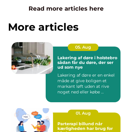
Read more articles here
More articles
05. Aug
Lakering af døre i holstebro
sådan får du døre, der ser
ud som nye
Lakering af døre er en enkel
måde at give boligen et
markant løft uden at rive
noget ned eller købe ...
01. Aug
Parterapi billund når
kærligheden har brug for