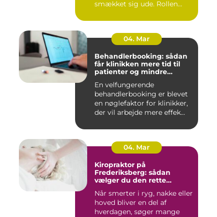
smækket sig ude. Rollen
spæ...
04. Mar
Behandlerbooking: sådan
får klinikken mere tid til
patienter og mindre
administration
En velfungerende
behandlerbooking er blevet
en nøglefaktor for klinikker,
der vil arbejde mere effek...
04. Mar
Kiropraktor på
Frederiksberg: sådan
vælger du den rette
behandling
Når smerter i ryg, nakke eller
hoved bliver en del af
hverdagen, søger mange