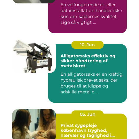
En velfungerende el- eller
datainstallation handler ikke
kun om kablernes kvalitet.
Lige så vigtigt ...
10. Jun
Alligatorsaks effektiv og
sikker håndtering af
metalskrot
En alligatorsaks er en kraftig,
hydraulisk drevet saks, der
bruges til at klippe og
adskille metal o...
05. Jun
Privat sygepleje
københavn tryghed,
nærvær og faglighed i