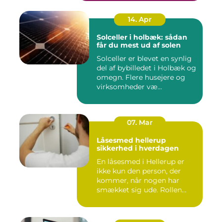
14. Apr
Solceller i holbæk: sådan
får du mest ud af solen
Solceller er blevet en synlig
del af bybilledet i Holbæk og
omegn. Flere husejere og
virksomheder væ...
07. Mar
Låsesmed hellerup
sikkerhed i hverdagen
En låsesmed i Hellerup er
ikke kun den person, der
kommer, når nogen har
smækket sig ude. Rollen
spæ...