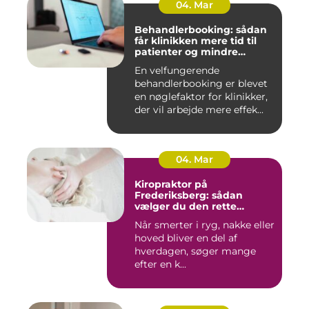
04. Mar
Behandlerbooking: sådan
får klinikken mere tid til
patienter og mindre
administration
En velfungerende
behandlerbooking er blevet
en nøglefaktor for klinikker,
der vil arbejde mere effek...
04. Mar
Kiropraktor på
Frederiksberg: sådan
vælger du den rette
behandling
Når smerter i ryg, nakke eller
hoved bliver en del af
hverdagen, søger mange
efter en k...