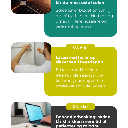
får du mest ud af solen
Solceller er blevet en synlig
del af bybilledet i Holbæk og
omegn. Flere husejere og
virksomheder væ...
07. Mar
Låsesmed hellerup
sikkerhed i hverdagen
En låsesmed i Hellerup er
ikke kun den person, der
kommer, når nogen har
smækket sig ude. Rollen
spæ...
04. Mar
Behandlerbooking: sådan
får klinikken mere tid til
patienter og mindre