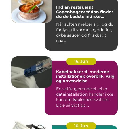
Indian restaurant
Copenhagen: sådan finder
du de bedste indiske
smagsoplevelser i byen
Når sulten melder sig, og du
får lyst til varme krydderier,
dybe saucer og friskbagt
naa...
16. Jun
Kabelbakker til moderne
installationer: overblik, valg
og anvendelse
En velfungerende el- eller
datainstallation handler ikke
kun om kablernes kvalitet.
Lige så vigtigt ...
10. Jun