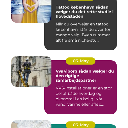
Tattoo københavn sådan
vælger du det rette studie i
hovedstaden
Når du overvejer en tattoo
københavn, står du over for
mange valg. Byen rummer
alt fra små niche-stu...
06. May
Vvs viborg sådan vælger du
den rigtige
samarbejdspartner
VVS-installationer er en stor
del af både hverdag og
økonomi i en bolig. Når
vand, varme eller afløb...
06. May