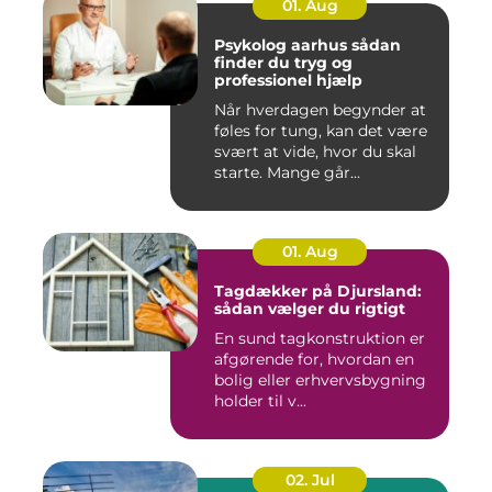
01. Aug
Psykolog aarhus sådan
finder du tryg og
professionel hjælp
Når hverdagen begynder at
føles for tung, kan det være
svært at vide, hvor du skal
starte. Mange går...
01. Aug
Tagdækker på Djursland:
sådan vælger du rigtigt
En sund tagkonstruktion er
afgørende for, hvordan en
bolig eller erhvervsbygning
holder til v...
02. Jul