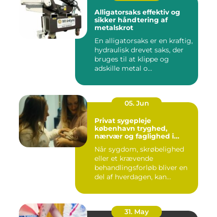
Alligatorsaks effektiv og
sikker håndtering af
metalskrot
En alligatorsaks er en kraftig,
hydraulisk drevet saks, der
bruges til at klippe og
adskille metal o...
05. Jun
Privat sygepleje
københavn tryghed,
nærvær og faglighed i
hjemmet
Når sygdom, skrøbelighed
eller et krævende
behandlingsforløb bliver en
del af hverdagen, kan
oversku...
31. May