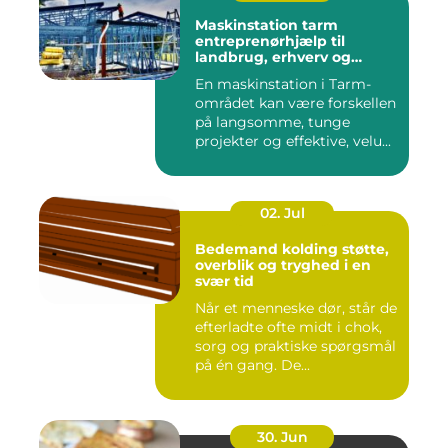
Maskinstation tarm
entreprenørhjælp til
landbrug, erhverv og
private
En maskinstation i Tarm-
området kan være forskellen
på langsomme, tunge
projekter og effektive, velu...
02. Jul
Bedemand kolding støtte,
overblik og tryghed i en
svær tid
Når et menneske dør, står de
efterladte ofte midt i chok,
sorg og praktiske spørgsmål
på én gang. De...
30. Jun