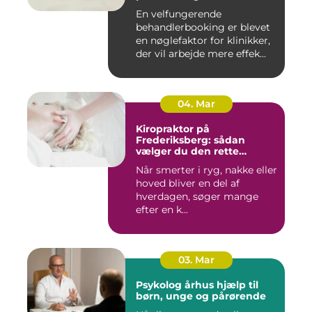
administration
En velfungerende
behandlerbooking er blevet
en nøglefaktor for klinikker,
der vil arbejde mere effek...
04. Mar
Kiropraktor på
Frederiksberg: sådan
vælger du den rette
behandling
Når smerter i ryg, nakke eller
hoved bliver en del af
hverdagen, søger mange
efter en k...
03. Mar
Psykolog århus hjælp til
børn, unge og pårørende