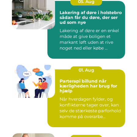
05. Aug
Lakering af døre i holstebro
sådan får du døre, der ser
ud som nye
Lakering af døre er en enkel
måde at give boligen et
markant løft uden at rive
noget ned eller købe ...
01. Aug
Parterapi billund når
kærligheden har brug for
hjælp
Når hverdagen fylder, og
konflikterne tager over, kan
selv de stærkeste parforhold
komme på overarbe...