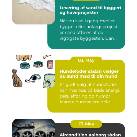
Levering af sand til byggeri
og haveprojekter
Når du skal i gang med et
bygge- eller anlægsprojekt,
er sand ofte en af de
vigtigste byggesten. Uan...
03. May
Hundefoder sådan vælger
du sund mad til din hund
Et godt valg af hundefoder
kan mærkes på både energi,
pels, afføring og humør.
Mange hundeejere ople...
01. May
Aircondition aalborg sådan