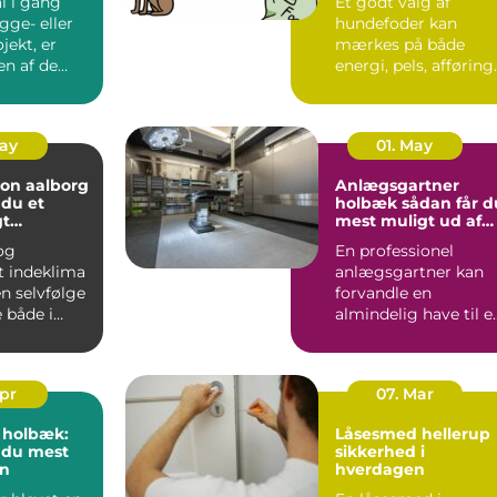
l i gang
Et godt valg af
gge- eller
hundefoder kan
jekt, er
mærkes på både
en af de
energi, pels, afføring
 byggesten.
og humør. Mange
hundeejere ople...
May
01. May
ion aalborg
Anlægsgartner
 du et
holbæk sådan får du
gt
mest muligt ud af
 året rundt
din have
 og
En professionel
t indeklima
anlægsgartner kan
en selvfølge
forvandle en
 i
almindelig have til e
em,
velfungerende
.
uderum, der både...
Apr
07. Mar
i holbæk:
Låsesmed hellerup
 du mest
sikkerhed i
en
hverdagen