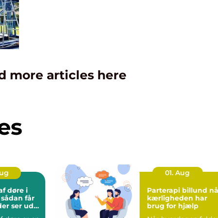
d more articles here
es
Aug
01. Aug
f døre i
Parterapi billund når
r
kærligheden har
der ser ud
brug for hjælp