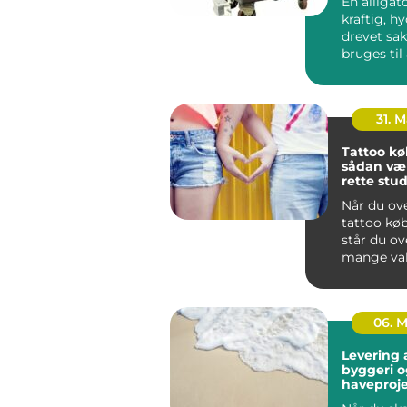
En alligat
kraftig, hy
drevet sak
bruges til
adskille me
31. 
Tattoo k
sådan væ
rette stud
hovedsta
Når du ov
tattoo kø
står du ov
mange val
rummer al
niche-stu..
06. 
Levering a
byggeri o
haveproje