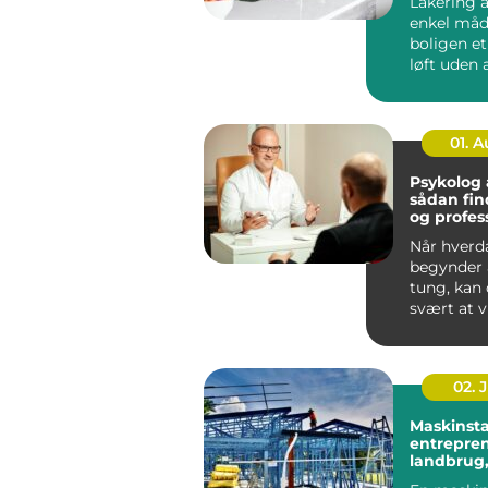
Lakering a
enkel måd
boligen e
løft uden a
noget ned 
...
01. 
Psykolog
sådan fin
og profes
hjælp
Når hverd
begynder a
tung, kan
svært at v
skal start
går...
02. 
Maskinsta
entrepren
landbrug,
og privat