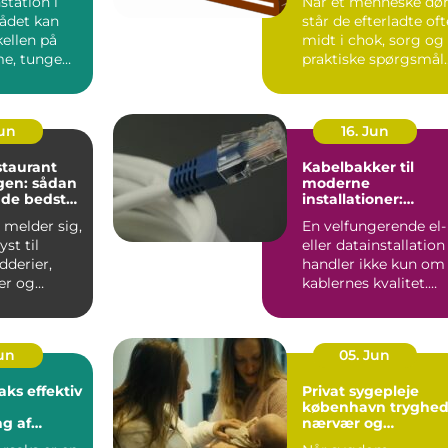
station i
Når et menneske dør
ådet kan
står de efterladte oft
ellen på
midt i chok, sorg og
e, tunge
praktiske spørgsmål
og effektive,
på én gang. De...
Jun
16. Jun
staurant
Kabelbakker til
en: sådan
moderne
 de bedste
installationer:
overblik, valg og
 melder sig,
En velfungerende el-
velser i
anvendelse
yst til
eller datainstallation
dderier,
handler ikke kun om
er og
kablernes kvalitet.
aa...
Lige så vigtigt ...
Jun
05. Jun
fektiv
Privat sygepleje
københavn tryghed,
g af
nærvær og
t
faglighed i hjemme