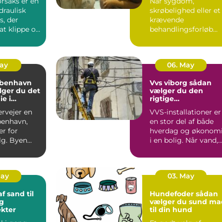
orsaks er en
Når sygdom,
draulisk
skrøbelighed eller et
s, der
krævende
 at klippe og
behandlingsforløb
tal o...
bliver en del af
hverdagen, kan
oversku...
May
06. May
øbenhavn
Vvs viborg sådan
lger du det
vælger du den
ie i
rigtige
den
samarbejdspartner
ervejer en
VVS-installationer er
benhavn,
en stor del af både
er for
hverdag og økonom
g. Byen
i en bolig. Når vand,
t fra små
varme eller afløb...
.
May
03. May
f sand til
Hundefoder sådan
g
vælger du sund ma
kter
til din hund