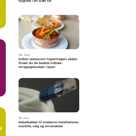
,
tryghed i en svær tid
r
d
.
30. Jun
Indian restaurant Copenhagen: sådan
finder du de bedste indiske
smagsoplevelser i byen
er
16. Jun
Kabelbakker til moderne installationer:
overblik, valg og anvendelse
d