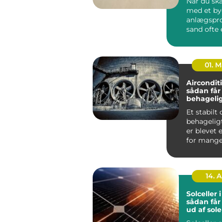
Når du ska
med et by
anlægspro
sand ofte 
vigtigste
Uan...
01. 
Aircondit
sådan får
behageli
indeklima
Et stabilt
behagelig
er blevet 
for mange både
private hj
kontorer, ..
14. 
Solceller 
sådan får
ud af sol