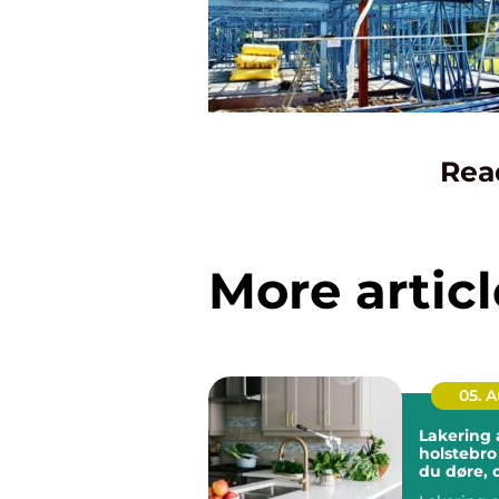
Rea
More articl
05. 
Lakering a
holstebro sådan få
du døre, 
som nye