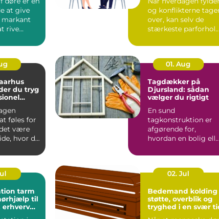
f døre er en
Når hverdagen fylder
e at give
og konflikterne tage
t markant
over, kan selv de
t rive
stærkeste parforhol
eller købe
komme på overarbe..
Aug
01. Aug
 aarhus
Tagdækker på
der du tryg
Djursland: sådan
sionel
vælger du rigtigt
agen
En sund
t føles for
tagkonstruktion er
 det være
afgørende for,
ide, hvor du
hvordan en bolig ell
e. Mange
erhvervsbygning
holder til v...
Jul
02. Jul
tion tarm
Bedemand kolding
ørhjælp til
støtte, overblik og
 erhverv
tryghed i en svær ti
e