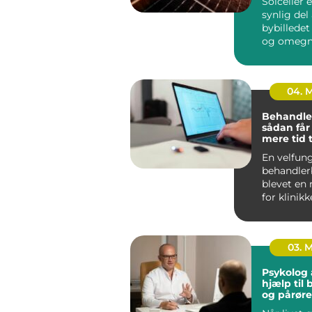
Solceller 
synlig del 
bybilledet
og omegn.
husejere 
virksomhe
04. 
Behandle
sådan får
mere tid t
og mindr
En velfun
administr
behandler
blevet en 
for klinikk
arbejde me
03. 
Psykolog 
hjælp til
og pårør