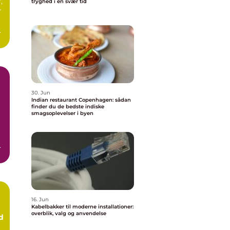
,
tryghed i en svær tid
r
d
.
30. Jun
Indian restaurant Copenhagen: sådan
finder du de bedste indiske
smagsoplevelser i byen
er
16. Jun
Kabelbakker til moderne installationer:
overblik, valg og anvendelse
d