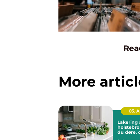
Rea
More articl
05. 
Lakering a
holstebro sådan få
du døre, 
som nye