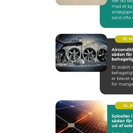
Når du ska
med et by
anlægspro
sand ofte 
vigtigste
Uan...
01. 
Aircondit
sådan får
behageli
indeklima
Et stabilt
behagelig
er blevet 
for mange både
private hj
kontorer, ..
14. 
Solceller 
sådan får
ud af sol