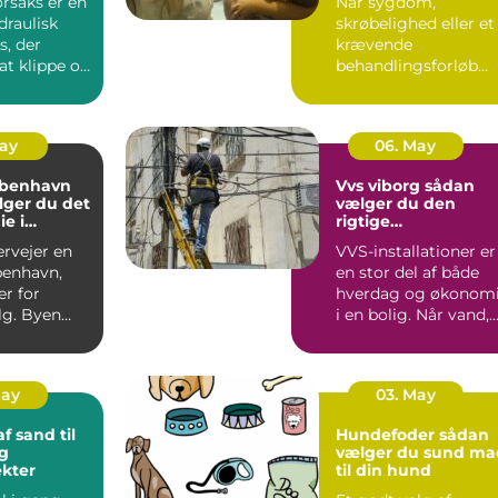
orsaks er en
Når sygdom,
draulisk
skrøbelighed eller et
s, der
krævende
 at klippe og
behandlingsforløb
tal o...
bliver en del af
hverdagen, kan
oversku...
May
06. May
øbenhavn
Vvs viborg sådan
lger du det
vælger du den
ie i
rigtige
den
samarbejdspartner
ervejer en
VVS-installationer er
benhavn,
en stor del af både
er for
hverdag og økonom
g. Byen
i en bolig. Når vand,
t fra små
varme eller afløb...
.
May
03. May
f sand til
Hundefoder sådan
g
vælger du sund ma
kter
til din hund