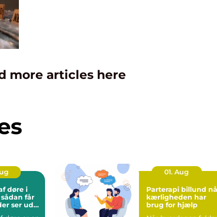
d more articles here
es
Aug
01. Aug
f døre i
Parterapi billund når
r
kærligheden har
der ser ud
brug for hjælp