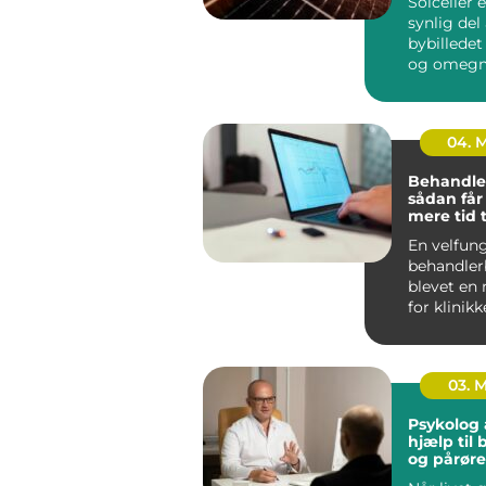
Solceller 
synlig del 
bybilledet
og omegn.
husejere 
virksomhe
04. 
Behandle
sådan får
mere tid t
og mindr
En velfun
administr
behandler
blevet en 
for klinikk
arbejde me
03. 
Psykolog 
hjælp til
og pårør