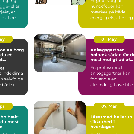
l i gang
Et godt valg af
gge- eller
hundefoder kan
jekt, er
mærkes på både
en af de
energi, pels, afføring
 byggesten.
og humør. Mange
hundeejere ople...
May
01. May
ion aalborg
Anlægsgartner
 du et
holbæk sådan får du
gt
mest muligt ud af
 året rundt
din have
 og
En professionel
t indeklima
anlægsgartner kan
en selvfølge
forvandle en
 i
almindelig have til e
em,
velfungerende
.
uderum, der både...
Apr
07. Mar
i holbæk:
Låsesmed hellerup
 du mest
sikkerhed i
en
hverdagen