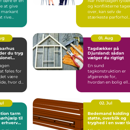
f døre er en
Når hverdagen fylder
e at give
og konflikterne tage
t markant
over, kan selv de
t rive
stærkeste parforhol
eller købe
komme på overarbe..
Aug
01. Aug
 aarhus
Tagdækker på
der du tryg
Djursland: sådan
sionel
vælger du rigtigt
agen
En sund
t føles for
tagkonstruktion er
 det være
afgørende for,
ide, hvor du
hvordan en bolig ell
e. Mange
erhvervsbygning
holder til v...
Jul
02. Jul
tion tarm
Bedemand kolding
ørhjælp til
støtte, overblik og
 erhverv
tryghed i en svær ti
e