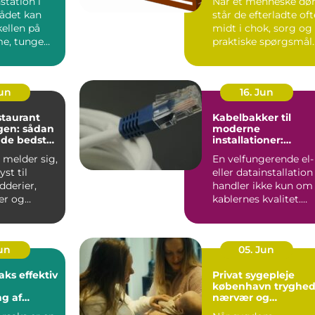
station i
Når et menneske dør
ådet kan
står de efterladte oft
ellen på
midt i chok, sorg og
e, tunge
praktiske spørgsmål
og effektive,
på én gang. De...
Jun
16. Jun
staurant
Kabelbakker til
en: sådan
moderne
 de bedste
installationer:
overblik, valg og
 melder sig,
En velfungerende el-
velser i
anvendelse
yst til
eller datainstallation
dderier,
handler ikke kun om
er og
kablernes kvalitet.
aa...
Lige så vigtigt ...
Jun
05. Jun
fektiv
Privat sygepleje
københavn tryghed,
g af
nærvær og
t
faglighed i hjemme