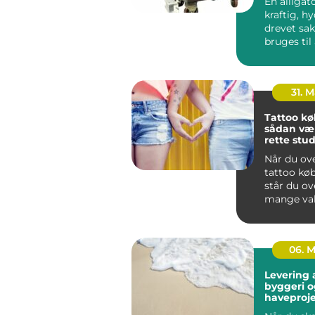
En alligat
kraftig, hy
drevet sak
bruges til
adskille me
31. 
Tattoo k
sådan væ
rette stud
hovedsta
Når du ov
tattoo kø
står du ov
mange val
rummer al
niche-stu..
06. 
Levering a
byggeri o
haveproje