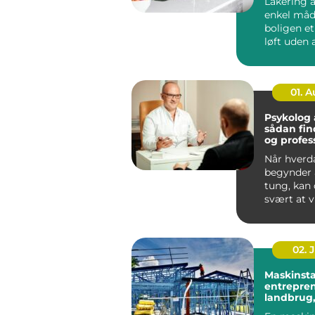
Lakering a
enkel måd
boligen e
løft uden a
noget ned 
...
01. 
Psykolog
sådan fin
og profes
hjælp
Når hverd
begynder a
tung, kan
svært at v
skal start
går...
02. 
Maskinsta
entrepren
landbrug,
og privat