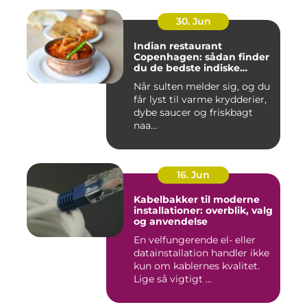
30. Jun
Indian restaurant
Copenhagen: sådan finder
du de bedste indiske
smagsoplevelser i byen
Når sulten melder sig, og du
får lyst til varme krydderier,
dybe saucer og friskbagt
naa...
16. Jun
Kabelbakker til moderne
installationer: overblik, valg
og anvendelse
En velfungerende el- eller
datainstallation handler ikke
kun om kablernes kvalitet.
Lige så vigtigt ...