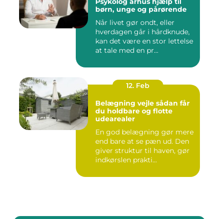
Psykolog århus hjælp til
børn, unge og pårørende
Når livet gør ondt, eller
hverdagen går i hårdknude,
kan det være en stor lettelse
at tale med en pr...
12. Feb
Belægning vejle sådan får
du holdbare og flotte
udearealer
En god belægning gør mere
end bare at se pæn ud. Den
giver struktur til haven, gør
indkørslen prakti...