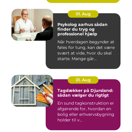
01. Aug
Psykolog aarhus sådan
finder du tryg og
professionel hjælp
Når hverdagen begynder at
føles for tung, kan det være
svært at vide, hvor du skal
starte. Mange går...
01. Aug
Tagdækker på Djursland:
sådan vælger du rigtigt
En sund tagkonstruktion er
afgørende for, hvordan en
bolig eller erhvervsbygning
holder til v...