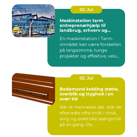
02. Jul
Maskinstation tarm
entreprenørhjælp til
landbrug, erhverv og
private
En maskinstation i Tarm-
området kan være forskellen
på langsomme, tunge
projekter og effektive, velu...
02. Jul
Bedemand kolding støtte,
overblik og tryghed i en
svær tid
Når et menneske dør, står de
efterladte ofte midt i chok,
sorg og praktiske spørgsmål
på én gang. De...