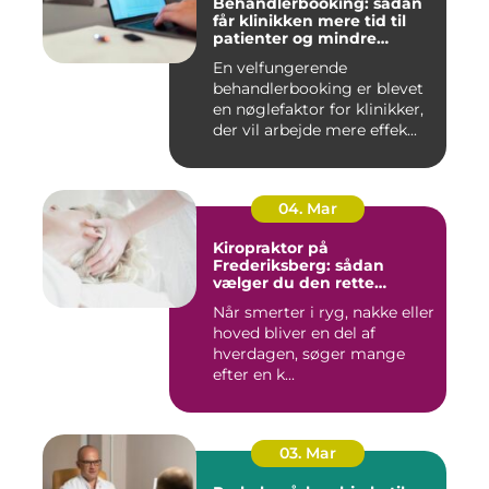
Behandlerbooking: sådan
får klinikken mere tid til
patienter og mindre
administration
En velfungerende
behandlerbooking er blevet
en nøglefaktor for klinikker,
der vil arbejde mere effek...
04. Mar
Kiropraktor på
Frederiksberg: sådan
vælger du den rette
behandling
Når smerter i ryg, nakke eller
hoved bliver en del af
hverdagen, søger mange
efter en k...
03. Mar