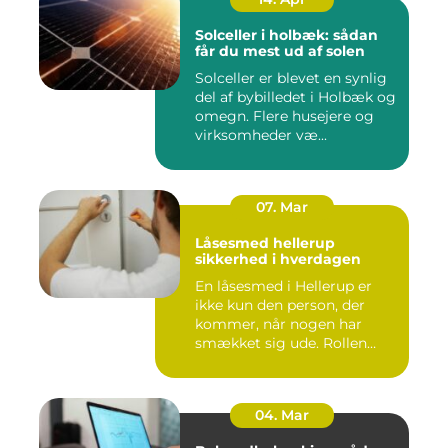
Solceller i holbæk: sådan
får du mest ud af solen
Solceller er blevet en synlig
del af bybilledet i Holbæk og
omegn. Flere husejere og
virksomheder væ...
07. Mar
Låsesmed hellerup
sikkerhed i hverdagen
En låsesmed i Hellerup er
ikke kun den person, der
kommer, når nogen har
smækket sig ude. Rollen
spæ...
04. Mar