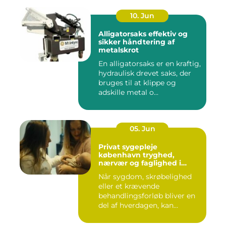
10. Jun
Alligatorsaks effektiv og
sikker håndtering af
metalskrot
En alligatorsaks er en kraftig,
hydraulisk drevet saks, der
bruges til at klippe og
adskille metal o...
05. Jun
Privat sygepleje
københavn tryghed,
nærvær og faglighed i
hjemmet
Når sygdom, skrøbelighed
eller et krævende
behandlingsforløb bliver en
del af hverdagen, kan
oversku...