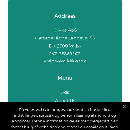
Address
web:
www.klikko.dk
Menu
Ads
About Us
Cookies
På vores website bruges cookies til at huske dine
indstillinger, statistik og personalisering af indhold og
Contact
annoncer. Denne information deles med tredjepart. Ved
Sitemap
fortsat brug af websiden godkender du cookiepolitikken.