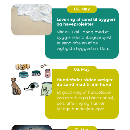
06. May
Levering af sand til byggeri
og haveprojekter
Når du skal i gang med et
bygge- eller anlægsprojekt,
er sand ofte en af de
vigtigste byggesten. Uan...
03. May
Hundefoder sådan vælger
du sund mad til din hund
Et godt valg af hundefoder
kan mærkes på både energi,
pels, afføring og humør.
Mange hundeejere ople...
01. May