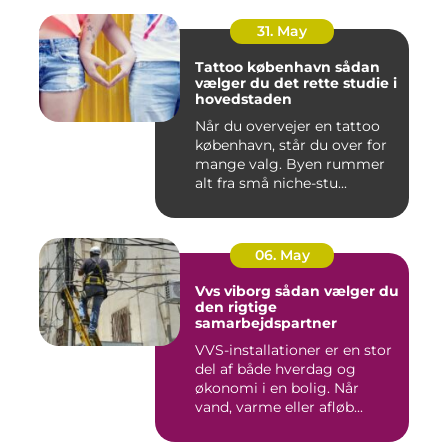
31. May
Tattoo københavn sådan
vælger du det rette studie i
hovedstaden
Når du overvejer en tattoo
københavn, står du over for
mange valg. Byen rummer
alt fra små niche-stu...
06. May
Vvs viborg sådan vælger du
den rigtige
samarbejdspartner
VVS-installationer er en stor
del af både hverdag og
økonomi i en bolig. Når
vand, varme eller afløb...