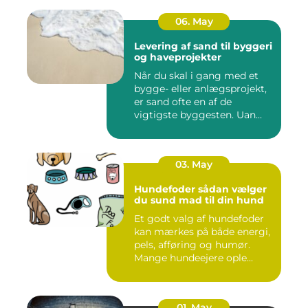
06. May
Levering af sand til byggeri
og haveprojekter
Når du skal i gang med et
bygge- eller anlægsprojekt,
er sand ofte en af de
vigtigste byggesten. Uan...
03. May
Hundefoder sådan vælger
du sund mad til din hund
Et godt valg af hundefoder
kan mærkes på både energi,
pels, afføring og humør.
Mange hundeejere ople...
01. May