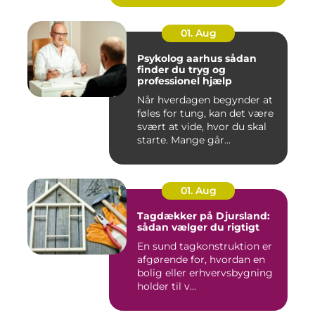
01. Aug
Psykolog aarhus sådan
finder du tryg og
professionel hjælp
Når hverdagen begynder at
føles for tung, kan det være
svært at vide, hvor du skal
starte. Mange går...
01. Aug
Tagdækker på Djursland:
sådan vælger du rigtigt
En sund tagkonstruktion er
afgørende for, hvordan en
bolig eller erhvervsbygning
holder til v...