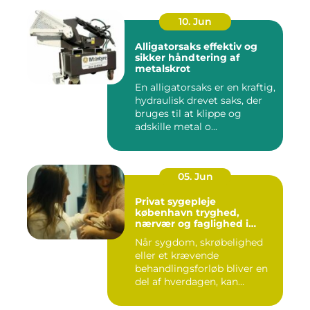
10. Jun
Alligatorsaks effektiv og
sikker håndtering af
metalskrot
En alligatorsaks er en kraftig,
hydraulisk drevet saks, der
bruges til at klippe og
adskille metal o...
05. Jun
Privat sygepleje
københavn tryghed,
nærvær og faglighed i
hjemmet
Når sygdom, skrøbelighed
eller et krævende
behandlingsforløb bliver en
del af hverdagen, kan
oversku...