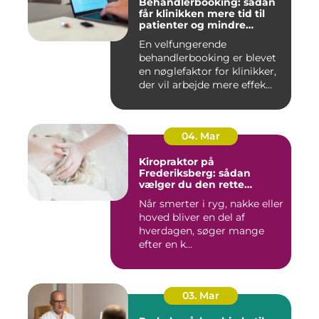
Behandlerbooking: sådan
får klinikken mere tid til
patienter og mindre
administration
En velfungerende
behandlerbooking er blevet
en nøglefaktor for klinikker,
der vil arbejde mere effek...
04. Mar
Kiropraktor på
Frederiksberg: sådan
vælger du den rette
behandling
Når smerter i ryg, nakke eller
hoved bliver en del af
hverdagen, søger mange
efter en k...
03. Mar