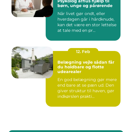
Psykolog århus hjælp til
børn, unge og pårørende
Når livet gør ondt, eller
hverdagen går i hårdknude,
kan det være en stor lettelse
at tale med en pr...
12. Feb
Belægning vejle sådan får
du holdbare og flotte
udearealer
En god belægning gør mere
end bare at se pæn ud. Den
giver struktur til haven, gør
indkørslen prakti...