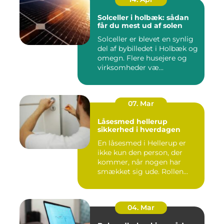
Solceller i holbæk: sådan
får du mest ud af solen
Solceller er blevet en synlig
del af bybilledet i Holbæk og
omegn. Flere husejere og
virksomheder væ...
07. Mar
Låsesmed hellerup
sikkerhed i hverdagen
En låsesmed i Hellerup er
ikke kun den person, der
kommer, når nogen har
smækket sig ude. Rollen
spæ...
04. Mar