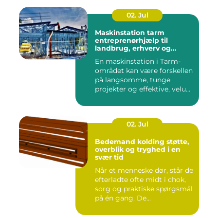
02. Jul
Maskinstation tarm
entreprenørhjælp til
landbrug, erhverv og
private
En maskinstation i Tarm-
området kan være forskellen
på langsomme, tunge
projekter og effektive, velu...
02. Jul
Bedemand kolding støtte,
overblik og tryghed i en
svær tid
Når et menneske dør, står de
efterladte ofte midt i chok,
sorg og praktiske spørgsmål
på én gang. De...