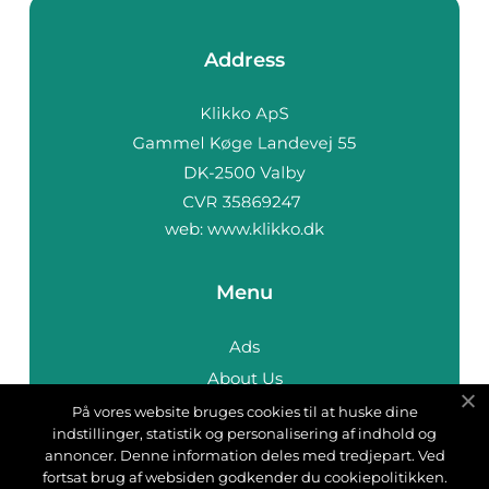
Address
web:
www.klikko.dk
Menu
Ads
About Us
Cookies
På vores website bruges cookies til at huske dine
indstillinger, statistik og personalisering af indhold og
Contact
annoncer. Denne information deles med tredjepart. Ved
Sitemap
fortsat brug af websiden godkender du cookiepolitikken.