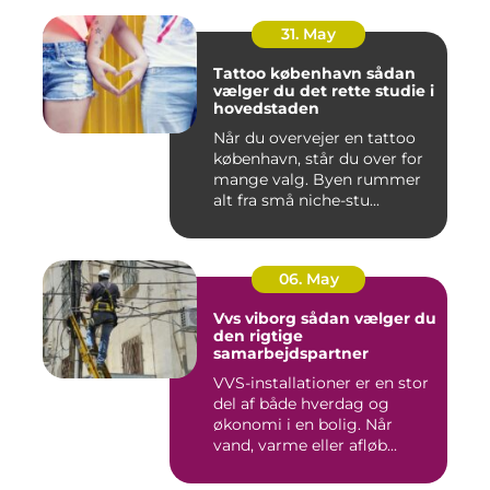
31. May
Tattoo københavn sådan
vælger du det rette studie i
hovedstaden
Når du overvejer en tattoo
københavn, står du over for
mange valg. Byen rummer
alt fra små niche-stu...
06. May
Vvs viborg sådan vælger du
den rigtige
samarbejdspartner
VVS-installationer er en stor
del af både hverdag og
økonomi i en bolig. Når
vand, varme eller afløb...