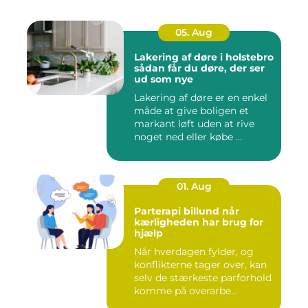
05. Aug
Lakering af døre i holstebro
sådan får du døre, der ser
ud som nye
Lakering af døre er en enkel
måde at give boligen et
markant løft uden at rive
noget ned eller købe ...
01. Aug
Parterapi billund når
kærligheden har brug for
hjælp
Når hverdagen fylder, og
konflikterne tager over, kan
selv de stærkeste parforhold
komme på overarbe...