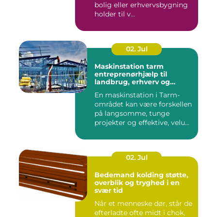
bolig eller erhvervsbygning
holder til v...
02. Jul
Maskinstation tarm
entreprenørhjælp til
landbrug, erhverv og
private
En maskinstation i Tarm-
området kan være forskellen
på langsomme, tunge
projekter og effektive, velu...
02. Jul
Bedemand kolding støtte,
overblik og tryghed i en
svær tid
Når et menneske dør, står de
efterladte ofte midt i chok,