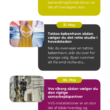
behandlingsforløb bliver en
del af hverdagen, kan
oversku...
31. May
Tattoo københavn sådan
vælger du det rette studie i
hovedstaden
Når du overvejer en tattoo
københavn, står du over for
mange valg. Byen rummer
alt fra små niche-stu...
06. May
Vvs viborg sådan vælger du
den rigtige
samarbejdspartner
VVS-installationer er en stor
del af både hverdag og