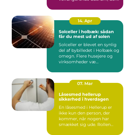
både...
14. Apr
Solceller i holbæk: sådan
får du mest ud af solen
Solceller er blevet en synlig
del af bybilledet i Holbæk og
omegn. Flere husejere og
virksomheder væ...
07. Mar
Låsesmed hellerup
sikkerhed i hverdagen
En låsesmed i Hellerup er
ikke kun den person, der
kommer, når nogen har
smækket sig ude. Rollen
spæ...