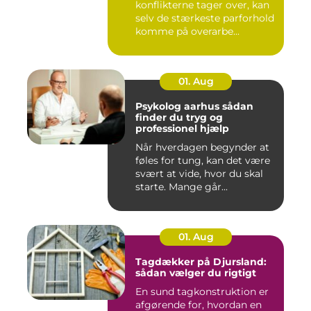
konflikterne tager over, kan
selv de stærkeste parforhold
komme på overarbe...
01. Aug
Psykolog aarhus sådan
finder du tryg og
professionel hjælp
Når hverdagen begynder at
føles for tung, kan det være
svært at vide, hvor du skal
starte. Mange går...
01. Aug
Tagdækker på Djursland:
sådan vælger du rigtigt
En sund tagkonstruktion er
afgørende for, hvordan en