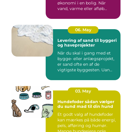
økonomi i en bolig. Når
vand, varme eller afløb...
06. May
Levering af sand til byggeri
og haveprojekter
Når du skal i gang med et
bygge- eller anlægsprojekt,
er sand ofte en af de
vigtigste byggesten. Uan...
03. May
Hundefoder sådan vælger
du sund mad til din hund
Et godt valg af hundefoder
kan mærkes på både energi,
pels, afføring og humør.
Mange hundeejere ople...