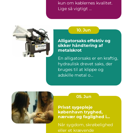
kun om kablernes kvalitet.
Lige så vigtigt ...
10. Jun
Alligatorsaks effektiv og
sikker håndtering af
metalskrot
En alligatorsaks er en kraftig,
hydraulisk drevet saks, der
bruges til at klippe og
adskille metal o...
05. Jun
Privat sygepleje
københavn tryghed,
nærvær og faglighed i
hjemmet
Når sygdom, skrøbelighed
eller et krævende