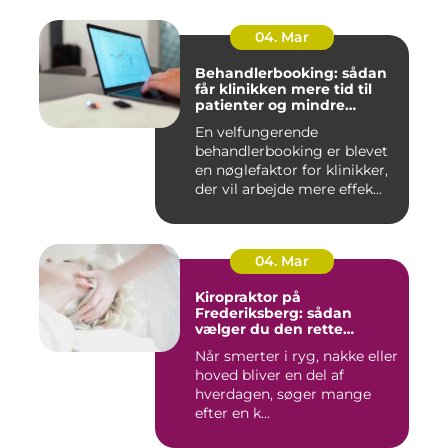
04. Mar
Behandlerbooking: sådan
får klinikken mere tid til
patienter og mindre
administration
En velfungerende
behandlerbooking er blevet
en nøglefaktor for klinikker,
der vil arbejde mere effek...
04. Mar
Kiropraktor på
Frederiksberg: sådan
vælger du den rette
behandling
Når smerter i ryg, nakke eller
hoved bliver en del af
hverdagen, søger mange
efter en k...