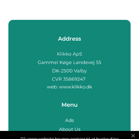
Address
web:
www.klikko.dk
Menu
Ads
About Us
Cookies
På vores website bruges cookies til at huske dine