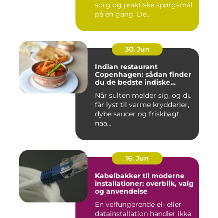
sorg og praktiske spørgsmål
på én gang. De...
30. Jun
Indian restaurant
Copenhagen: sådan finder
du de bedste indiske
smagsoplevelser i byen
Når sulten melder sig, og du
får lyst til varme krydderier,
dybe saucer og friskbagt
naa...
16. Jun
Kabelbakker til moderne
installationer: overblik, valg
og anvendelse
En velfungerende el- eller
datainstallation handler ikke