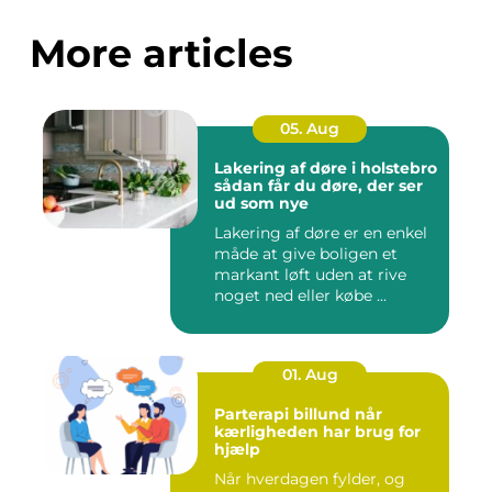
More articles
05. Aug
Lakering af døre i holstebro
sådan får du døre, der ser
ud som nye
Lakering af døre er en enkel
måde at give boligen et
markant løft uden at rive
noget ned eller købe ...
01. Aug
Parterapi billund når
kærligheden har brug for
hjælp
Når hverdagen fylder, og