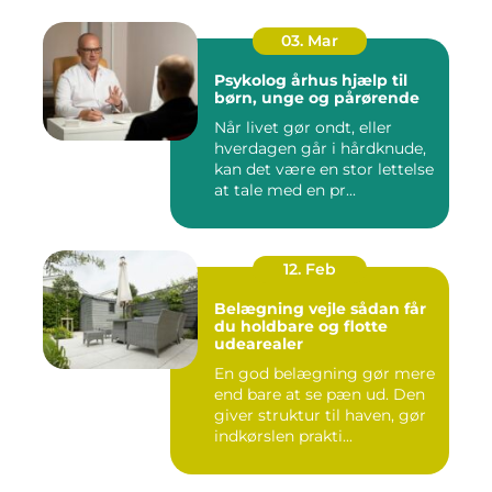
03. Mar
Psykolog århus hjælp til
børn, unge og pårørende
Når livet gør ondt, eller
hverdagen går i hårdknude,
kan det være en stor lettelse
at tale med en pr...
12. Feb
Belægning vejle sådan får
du holdbare og flotte
udearealer
En god belægning gør mere
end bare at se pæn ud. Den
giver struktur til haven, gør
indkørslen prakti...