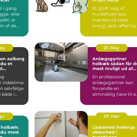
l i gang
Et godt valg af
gge- eller
hundefoder kan
jekt, er
mærkes på både
en af de
energi, pels, afføring
 byggesten.
og humør. Mange
hundeejere ople...
May
01. May
ion aalborg
Anlægsgartner
 du et
holbæk sådan får du
gt
mest muligt ud af
 året rundt
din have
 og
En professionel
t indeklima
anlægsgartner kan
en selvfølge
forvandle en
 i
almindelig have til e
em,
velfungerende
.
uderum, der både...
Apr
07. Mar
i holbæk:
Låsesmed hellerup
 du mest
sikkerhed i
en
hverdagen