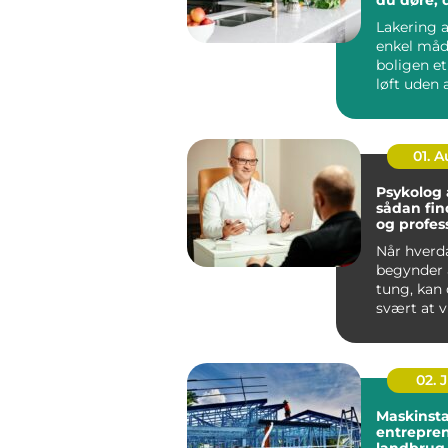
som nye
Lakering a
enkel måd
boligen e
løft uden a
noget ned 
...
01. 
Psykolog
sådan fin
og profes
hjælp
Når hverd
begynder a
tung, kan
svært at v
skal start
går...
02. 
Maskinsta
entrepren
landbrug,