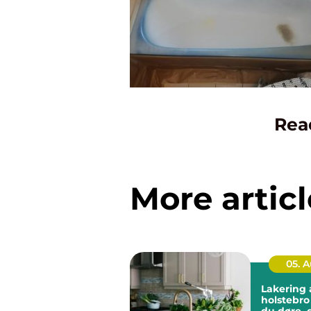
Rea
More articl
05. 
Lakering a
holstebro sådan få
du døre, 