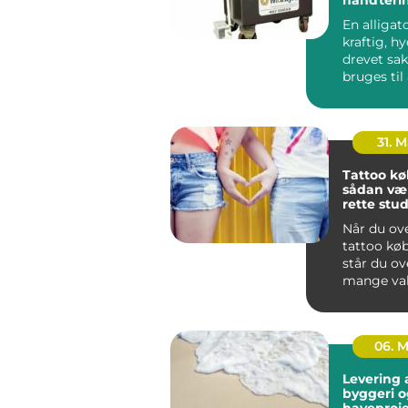
metalskro
En alligat
kraftig, hy
drevet sak
bruges til
adskille me
31. 
Tattoo k
sådan væ
rette stud
hovedsta
Når du ov
tattoo kø
står du ov
mange val
rummer al
niche-stu..
06. 
Levering a
byggeri o
haveproje