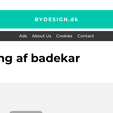
BYDESIGN.
dk
Ads
About Us
Cookies
Contact
ing af badekar