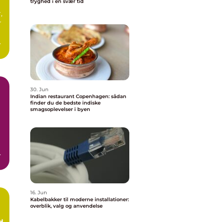
tryghed i en svær tid
,
r
d
.
30. Jun
Indian restaurant Copenhagen: sådan
finder du de bedste indiske
smagsoplevelser i byen
er
16. Jun
Kabelbakker til moderne installationer:
overblik, valg og anvendelse
d