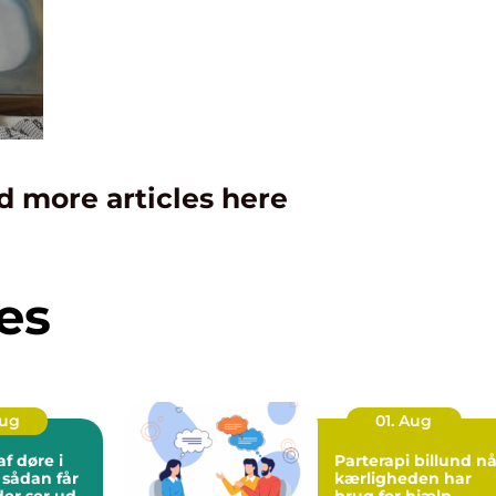
d more articles here
es
Aug
01. Aug
f døre i
Parterapi billund når
r
kærligheden har
der ser ud
brug for hjælp