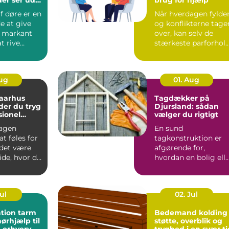
f døre er en
Når hverdagen fylder
e at give
og konflikterne tage
t markant
over, kan selv de
t rive
stærkeste parforhol
eller købe
komme på overarbe..
Aug
01. Aug
 aarhus
Tagdækker på
der du tryg
Djursland: sådan
sionel
vælger du rigtigt
agen
En sund
t føles for
tagkonstruktion er
 det være
afgørende for,
ide, hvor du
hvordan en bolig ell
e. Mange
erhvervsbygning
holder til v...
Jul
02. Jul
tion tarm
Bedemand kolding
ørhjælp til
støtte, overblik og
 erhverv
tryghed i en svær ti