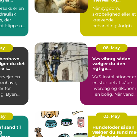
t
faglighed i hjemme
orsaks er en
Når sygdom,
draulisk
skrøbelighed eller et
s, der
krævende
 at klippe og
behandlingsforløb
tal o...
bliver en del af
hverdagen, kan
oversku...
May
06. May
øbenhavn
Vvs viborg sådan
lger du det
vælger du den
ie i
rigtige
den
samarbejdspartner
ervejer en
VVS-installationer er
benhavn,
en stor del af både
er for
hverdag og økonom
g. Byen
i en bolig. Når vand,
t fra små
varme eller afløb...
.
May
03. May
f sand til
Hundefoder sådan
g
vælger du sund ma
kter
til din hund