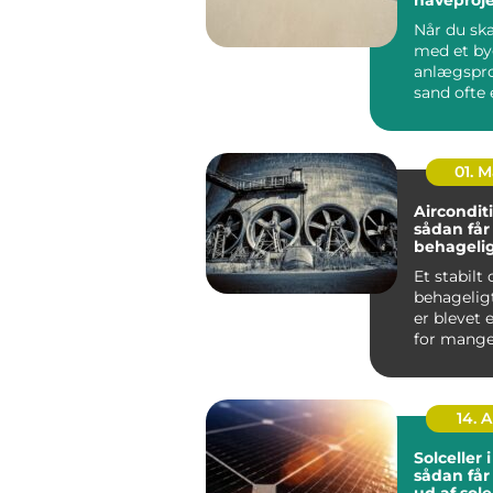
Når du ska
med et by
anlægspro
sand ofte 
vigtigste
Uan...
01. 
Aircondit
sådan får
behageli
indeklima
Et stabilt
behagelig
er blevet 
for mange både
private hj
kontorer, ..
14. 
Solceller 
sådan får
ud af sol