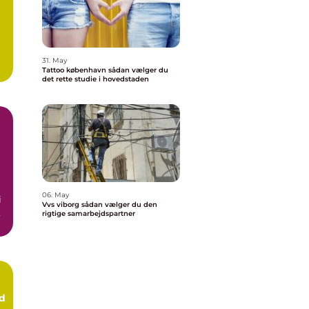
t
31. May
Tattoo københavn sådan vælger du
det rette studie i hovedstaden
06. May
i
Vvs viborg sådan vælger du den
rigtige samarbejdspartner
d