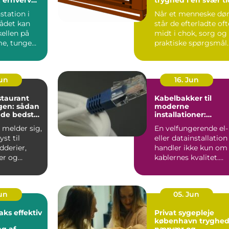
e
station i
Når et menneske dør
ådet kan
står de efterladte oft
ellen på
midt i chok, sorg og
e, tunge
praktiske spørgsmål
og effektive,
på én gang. De...
Jun
16. Jun
staurant
Kabelbakker til
en: sådan
moderne
 de bedste
installationer:
overblik, valg og
 melder sig,
En velfungerende el-
velser i
anvendelse
yst til
eller datainstallation
dderier,
handler ikke kun om
er og
kablernes kvalitet.
aa...
Lige så vigtigt ...
Jun
05. Jun
fektiv
Privat sygepleje
københavn tryghed,
g af
nærvær og