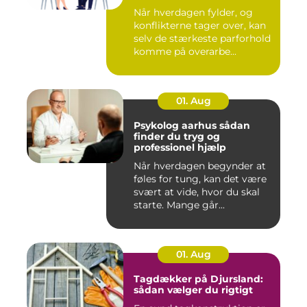
Når hverdagen fylder, og
konflikterne tager over, kan
selv de stærkeste parforhold
komme på overarbe...
01. Aug
Psykolog aarhus sådan
finder du tryg og
professionel hjælp
Når hverdagen begynder at
føles for tung, kan det være
svært at vide, hvor du skal
starte. Mange går...
01. Aug
Tagdækker på Djursland:
sådan vælger du rigtigt