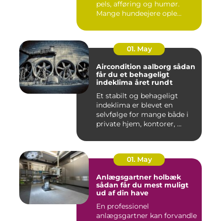
pels, afføring og humør.
Mange hundeejere ople...
01. May
Aircondition aalborg sådan
får du et behageligt
indeklima året rundt
Et stabilt og behageligt
indeklima er blevet en
selvfølge for mange både i
private hjem, kontorer, ...
01. May
Anlægsgartner holbæk
sådan får du mest muligt
ud af din have
En professionel
anlægsgartner kan forvandle