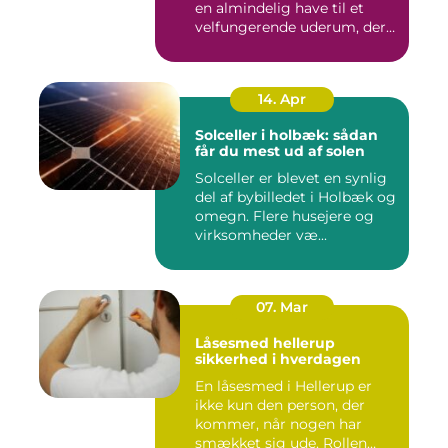
en almindelig have til et
velfungerende uderum, der
både...
14. Apr
Solceller i holbæk: sådan
får du mest ud af solen
Solceller er blevet en synlig
del af bybilledet i Holbæk og
omegn. Flere husejere og
virksomheder væ...
07. Mar
Låsesmed hellerup
sikkerhed i hverdagen
En låsesmed i Hellerup er
ikke kun den person, der
kommer, når nogen har
smækket sig ude. Rollen