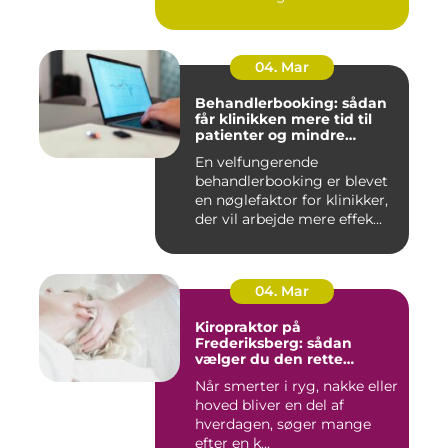
spæ...
04. Mar
Behandlerbooking: sådan
får klinikken mere tid til
patienter og mindre
administration
En velfungerende
behandlerbooking er blevet
en nøglefaktor for klinikker,
der vil arbejde mere effek...
04. Mar
Kiropraktor på
Frederiksberg: sådan
vælger du den rette
behandling
Når smerter i ryg, nakke eller
hoved bliver en del af
hverdagen, søger mange
efter en k...