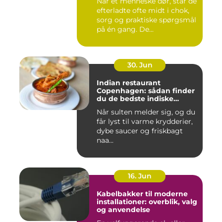
Når et menneske dør, står de
efterladte ofte midt i chok,
sorg og praktiske spørgsmål
på én gang. De...
30. Jun
Indian restaurant
Copenhagen: sådan finder
du de bedste indiske
smagsoplevelser i byen
Når sulten melder sig, og du
får lyst til varme krydderier,
dybe saucer og friskbagt
naa...
16. Jun
Kabelbakker til moderne
installationer: overblik, valg
og anvendelse