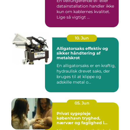
En velfungerende el- eller
datainstallation handler ikke
kun om kablernes kvalitet.
Lige så vigtigt ...
10. Jun
Alligatorsaks effektiv og
sikker håndtering af
metalskrot
En alligatorsaks er en kraftig,
hydraulisk drevet saks, der
bruges til at klippe og
adskille metal o...
05. Jun
Privat sygepleje
københavn tryghed,
nærvær og faglighed i
hjemmet