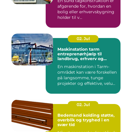
En sund tagkonstruktion er
afgørende for, hvordan en
bolig eller erhvervsbygning
holder til v...
02. Jul
Maskinstation tarm
entreprenørhjælp til
landbrug, erhverv og
private
En maskinstation i Tarm-
området kan være forskellen
på langsomme, tunge
projekter og effektive, velu...
02. Jul
Bedemand kolding støtte,
overblik og tryghed i en
svær tid