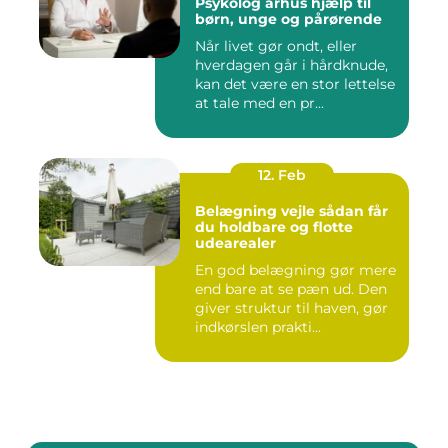
Psykolog århus hjælp til
børn, unge og pårørende
Når livet gør ondt, eller
hverdagen går i hårdknude,
kan det være en stor lettelse
at tale med en pr...
12. Feb
Belægning vejle sådan får
du holdbare og flotte
udearealer
En god belægning gør mere
end bare at se pæn ud. Den
giver struktur til haven, gør
indkørslen prakti...