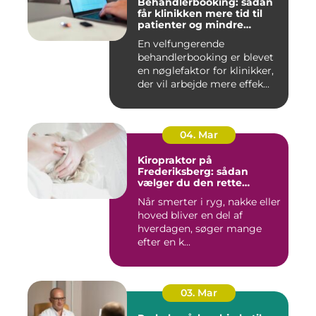
Behandlerbooking: sådan
får klinikken mere tid til
patienter og mindre
administration
En velfungerende
behandlerbooking er blevet
en nøglefaktor for klinikker,
der vil arbejde mere effek...
04. Mar
Kiropraktor på
Frederiksberg: sådan
vælger du den rette
behandling
Når smerter i ryg, nakke eller
hoved bliver en del af
hverdagen, søger mange
efter en k...
03. Mar