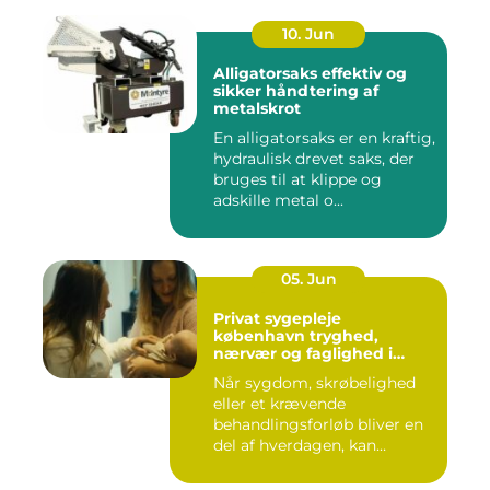
10. Jun
Alligatorsaks effektiv og
sikker håndtering af
metalskrot
En alligatorsaks er en kraftig,
hydraulisk drevet saks, der
bruges til at klippe og
adskille metal o...
05. Jun
Privat sygepleje
københavn tryghed,
nærvær og faglighed i
hjemmet
Når sygdom, skrøbelighed
eller et krævende
behandlingsforløb bliver en
del af hverdagen, kan
oversku...