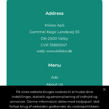
Address
web:
www.klikko.dk
Menu
Ads
About Us
Cookies
På vores website bruges cookies til at huske dine
indstillinger, statistik og personalisering af indhold og
Contact
annoncer. Denne information deles med tredjepart. Ved
Sitemap
fortsat brug af websiden godkender du cookiepolitikken.