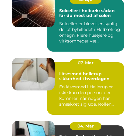
Solceller i holbæk: sådan
får du mest ud af solen
Solceller er blevet en synlig
del af bybilledet i Holbæk og
omegn. Flere husejere og
virksomheder væ...
07. Mar
Låsesmed hellerup
sikkerhed i hverdagen
En låsesmed i Hellerup er
ikke kun den person, der
kommer, når nogen har
smækket sig ude. Rollen
spæ...
04. Mar