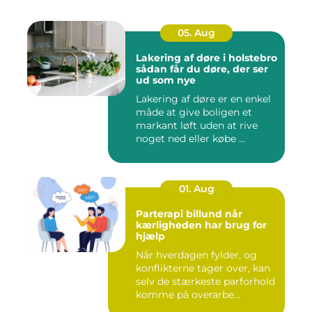
05. Aug
Lakering af døre i holstebro
sådan får du døre, der ser
ud som nye
Lakering af døre er en enkel
måde at give boligen et
markant løft uden at rive
noget ned eller købe ...
01. Aug
Parterapi billund når
kærligheden har brug for
hjælp
Når hverdagen fylder, og
konflikterne tager over, kan
selv de stærkeste parforhold
komme på overarbe...