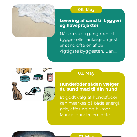
06. May
Levering af sand til byggeri
og haveprojekter
Når du skal i gang med et
bygge- eller anlægsprojekt,
er sand ofte en af de
vigtigste byggesten. Uan...
03. May
Hundefoder sådan vælger
du sund mad til din hund
Et godt valg af hundefoder
kan mærkes på både energi,
pels, afføring og humør.
Mange hundeejere ople...
01. May