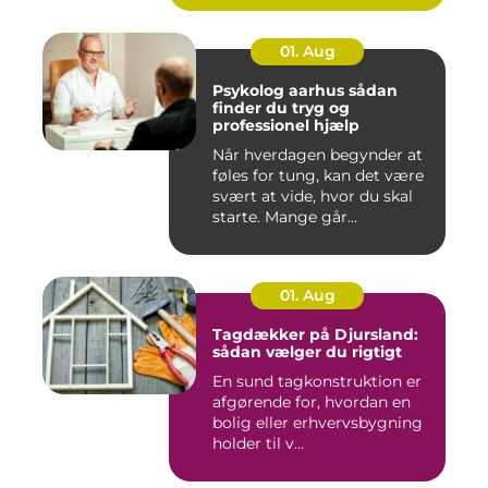
01. Aug
Psykolog aarhus sådan
finder du tryg og
professionel hjælp
Når hverdagen begynder at
føles for tung, kan det være
svært at vide, hvor du skal
starte. Mange går...
01. Aug
Tagdækker på Djursland:
sådan vælger du rigtigt
En sund tagkonstruktion er
afgørende for, hvordan en
bolig eller erhvervsbygning
holder til v...