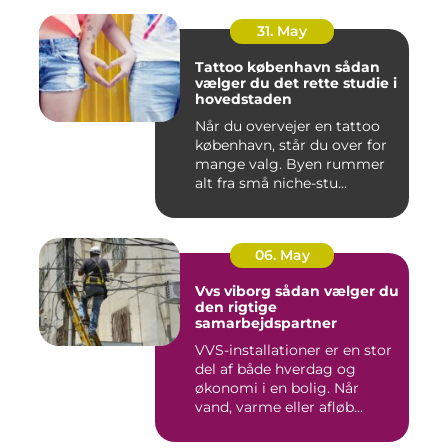
31. May
Tattoo københavn sådan
vælger du det rette studie i
hovedstaden
Når du overvejer en tattoo
københavn, står du over for
mange valg. Byen rummer
alt fra små niche-stu...
06. May
Vvs viborg sådan vælger du
den rigtige
samarbejdspartner
VVS-installationer er en stor
del af både hverdag og
økonomi i en bolig. Når
vand, varme eller afløb...