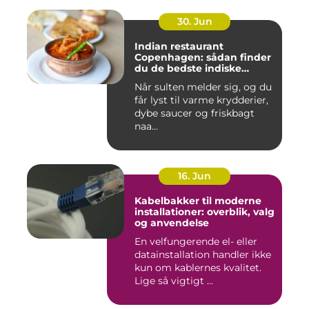
30. Jun
Indian restaurant
Copenhagen: sådan finder
du de bedste indiske
smagsoplevelser i byen
Når sulten melder sig, og du
får lyst til varme krydderier,
dybe saucer og friskbagt
naa...
16. Jun
Kabelbakker til moderne
installationer: overblik, valg
og anvendelse
En velfungerende el- eller
datainstallation handler ikke
kun om kablernes kvalitet.
Lige så vigtigt ...