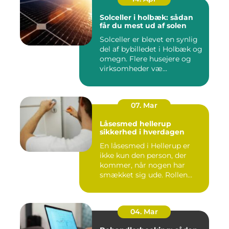
Solceller i holbæk: sådan
får du mest ud af solen
Solceller er blevet en synlig
del af bybilledet i Holbæk og
omegn. Flere husejere og
virksomheder væ...
07. Mar
Låsesmed hellerup
sikkerhed i hverdagen
En låsesmed i Hellerup er
ikke kun den person, der
kommer, når nogen har
smækket sig ude. Rollen
spæ...
04. Mar