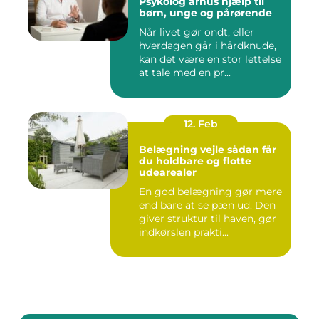
Psykolog århus hjælp til
børn, unge og pårørende
Når livet gør ondt, eller
hverdagen går i hårdknude,
kan det være en stor lettelse
at tale med en pr...
12. Feb
Belægning vejle sådan får
du holdbare og flotte
udearealer
En god belægning gør mere
end bare at se pæn ud. Den
giver struktur til haven, gør
indkørslen prakti...