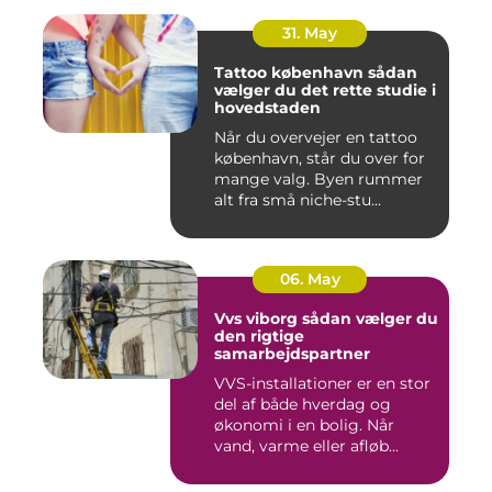
31. May
Tattoo københavn sådan
vælger du det rette studie i
hovedstaden
Når du overvejer en tattoo
københavn, står du over for
mange valg. Byen rummer
alt fra små niche-stu...
06. May
Vvs viborg sådan vælger du
den rigtige
samarbejdspartner
VVS-installationer er en stor
del af både hverdag og
økonomi i en bolig. Når
vand, varme eller afløb...