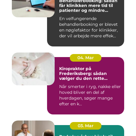
Behandlerbooking: sådan
får klinikken mere tid til
patienter og mindre
administration
En velfungerende
behandlerbooking er blevet
en nøglefaktor for klinikker,
der vil arbejde mere effek...
04. Mar
Kiropraktor på
Frederiksberg: sådan
vælger du den rette
behandling
Når smerter i ryg, nakke eller
hoved bliver en del af
hverdagen, søger mange
efter en k...
03. Mar