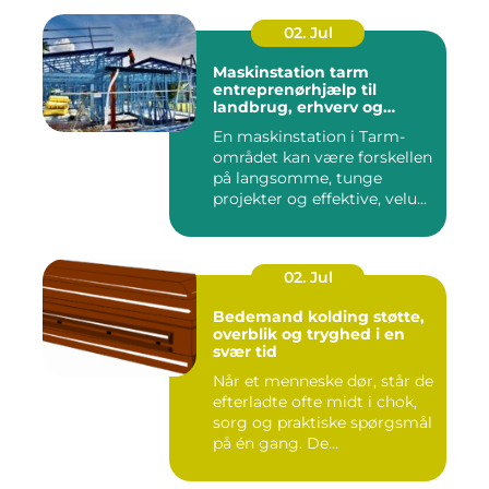
02. Jul
Maskinstation tarm
entreprenørhjælp til
landbrug, erhverv og
private
En maskinstation i Tarm-
området kan være forskellen
på langsomme, tunge
projekter og effektive, velu...
02. Jul
Bedemand kolding støtte,
overblik og tryghed i en
svær tid
Når et menneske dør, står de
efterladte ofte midt i chok,
sorg og praktiske spørgsmål
på én gang. De...