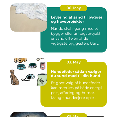
06. May
Levering af sand til byggeri
og haveprojekter
Når du skal i gang med et
bygge- eller anlægsprojekt,
er sand ofte en af de
vigtigste byggesten. Uan...
03. May
Hundefoder sådan vælger
du sund mad til din hund
Et godt valg af hundefoder
kan mærkes på både energi,
pels, afføring og humør.
Mange hundeejere ople...
01. May