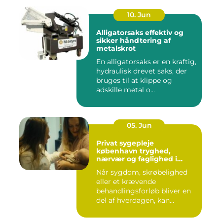
10. Jun
Alligatorsaks effektiv og
sikker håndtering af
metalskrot
En alligatorsaks er en kraftig,
hydraulisk drevet saks, der
bruges til at klippe og
adskille metal o...
05. Jun
Privat sygepleje
københavn tryghed,
nærvær og faglighed i
hjemmet
Når sygdom, skrøbelighed
eller et krævende
behandlingsforløb bliver en
del af hverdagen, kan
oversku...