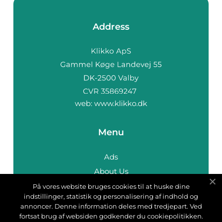
Address
web:
www.klikko.dk
Menu
Ads
About Us
Cookies
På vores website bruges cookies til at huske dine
indstillinger, statistik og personalisering af indhold og
Contact
annoncer. Denne information deles med tredjepart. Ved
Sitemap
fortsat brug af websiden godkender du cookiepolitikken.