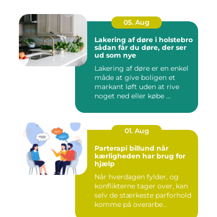
05. Aug
Lakering af døre i holstebro
sådan får du døre, der ser
ud som nye
Lakering af døre er en enkel
måde at give boligen et
markant løft uden at rive
noget ned eller købe ...
01. Aug
Parterapi billund når
kærligheden har brug for
hjælp
Når hverdagen fylder, og
konflikterne tager over, kan
selv de stærkeste parforhold
komme på overarbe...