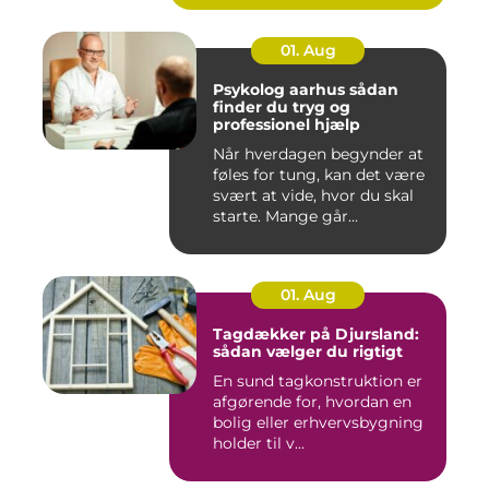
01. Aug
Psykolog aarhus sådan
finder du tryg og
professionel hjælp
Når hverdagen begynder at
føles for tung, kan det være
svært at vide, hvor du skal
starte. Mange går...
01. Aug
Tagdækker på Djursland:
sådan vælger du rigtigt
En sund tagkonstruktion er
afgørende for, hvordan en
bolig eller erhvervsbygning
holder til v...