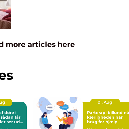
d more articles here
es
Aug
01. Aug
f døre i
Parterapi billund når
r
kærligheden har
der ser ud
brug for hjælp