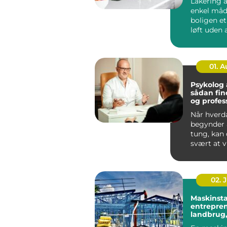
Lakering a
enkel måd
boligen e
løft uden a
noget ned 
...
01. 
Psykolog
sådan fin
og profes
hjælp
Når hverd
begynder a
tung, kan
svært at v
skal start
går...
02. 
Maskinsta
entrepren
landbrug,
og privat