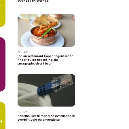
,
tryghed i en svær tid
r
d
.
30. Jun
Indian restaurant Copenhagen: sådan
finder du de bedste indiske
smagsoplevelser i byen
er
16. Jun
Kabelbakker til moderne installationer:
overblik, valg og anvendelse
d