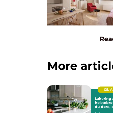
Rea
More articl
05. 
Lakering a
holstebro sådan få
du døre, 
som nye