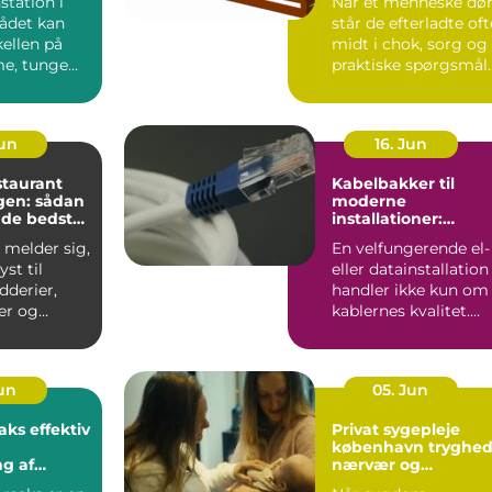
station i
Når et menneske dør
ådet kan
står de efterladte oft
ellen på
midt i chok, sorg og
e, tunge
praktiske spørgsmål
og effektive,
på én gang. De...
Jun
16. Jun
staurant
Kabelbakker til
en: sådan
moderne
 de bedste
installationer:
overblik, valg og
 melder sig,
En velfungerende el-
velser i
anvendelse
yst til
eller datainstallation
dderier,
handler ikke kun om
er og
kablernes kvalitet.
aa...
Lige så vigtigt ...
Jun
05. Jun
fektiv
Privat sygepleje
københavn tryghed,
g af
nærvær og
t
faglighed i hjemme