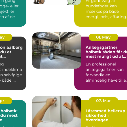
l i gang
Et godt valg af
gge- eller
hundefoder kan
jekt, er
mærkes på både
en af de
energi, pels, afføring
 byggesten.
og humør. Mange
hundeejere ople...
May
01. May
ion aalborg
Anlægsgartner
 du et
holbæk sådan får du
gt
mest muligt ud af
 året rundt
din have
 og
En professionel
t indeklima
anlægsgartner kan
en selvfølge
forvandle en
 i
almindelig have til e
em,
velfungerende
.
uderum, der både...
Apr
07. Mar
i holbæk:
Låsesmed hellerup
 du mest
sikkerhed i
en
hverdagen