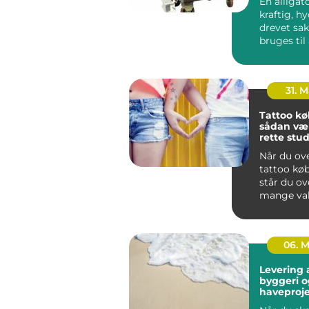
En alligat
kraftig, hy
drevet sak
bruges til
adskille me
31. 
Tattoo k
sådan væ
rette stud
hovedsta
Når du ov
tattoo kø
står du ov
mange val
rummer al
niche-stu..
06. 
Levering a
byggeri o
haveproje