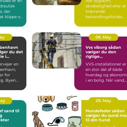
orsaks er en
Når sygdom,
draulisk
skrøbelighed eller et
s, der
krævende
 at klippe og
behandlingsforløb
tal o...
bliver en del af
hverdagen, kan
oversku...
May
06. May
øbenhavn
Vvs viborg sådan
lger du det
vælger du den
ie i
rigtige
den
samarbejdspartner
ervejer en
VVS-installationer er
benhavn,
en stor del af både
er for
hverdag og økonom
g. Byen
i en bolig. Når vand,
t fra små
varme eller afløb...
.
May
03. May
f sand til
Hundefoder sådan
g
vælger du sund ma
kter
til din hund