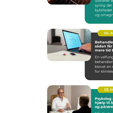
Solceller 
synlig del 
bybilledet
og omegn.
husejere 
virksomhe
04. 
Behandle
sådan får
mere tid t
og mindr
En velfun
administr
behandler
blevet en 
for klinikk
arbejde me
03. 
Psykolog 
hjælp til
og pårør