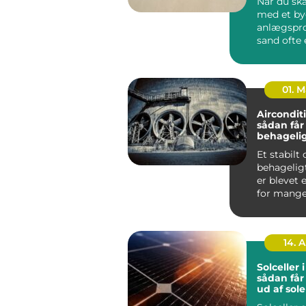
Når du ska
med et by
anlægspro
sand ofte 
vigtigste
Uan...
01. 
Aircondit
sådan får
behageli
indeklima
Et stabilt
behagelig
er blevet 
for mange både
private hj
kontorer, ..
14. 
Solceller 
sådan får
ud af sol