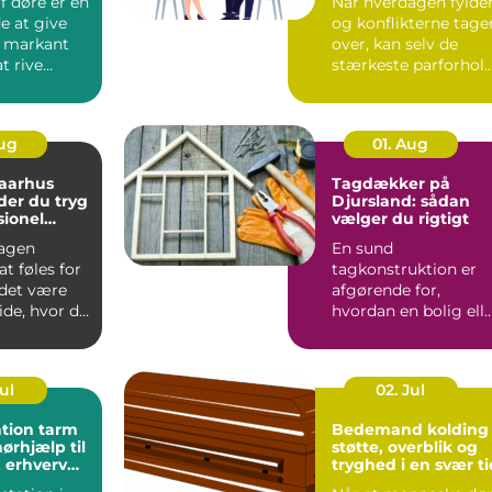
f døre er en
Når hverdagen fylder
e at give
og konflikterne tage
t markant
over, kan selv de
t rive
stærkeste parforhol
eller købe
komme på overarbe..
Aug
01. Aug
 aarhus
Tagdækker på
der du tryg
Djursland: sådan
sionel
vælger du rigtigt
agen
En sund
t føles for
tagkonstruktion er
 det være
afgørende for,
ide, hvor du
hvordan en bolig ell
e. Mange
erhvervsbygning
holder til v...
Jul
02. Jul
tion tarm
Bedemand kolding
ørhjælp til
støtte, overblik og
 erhverv
tryghed i en svær ti
e