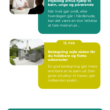
Psykolog århus hjælp til
børn, unge og pårørende
Når livet gør ondt, eller
hverdagen går i hårdknude,
kan det være en stor lettelse
at tale med en pr...
12. Feb
Belægning vejle sådan får
du holdbare og flotte
udearealer
En god belægning gør mere
end bare at se pæn ud. Den
giver struktur til haven, gør
indkørslen prakti...