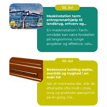
02. Jul
Maskinstation tarm
entreprenørhjælp til
landbrug, erhverv og
private
En maskinstation i Tarm-
området kan være forskellen
på langsomme, tunge
projekter og effektive, velu...
02. Jul
Bedemand kolding støtte,
overblik og tryghed i en
svær tid
Når et menneske dør, står de
efterladte ofte midt i chok,
sorg og praktiske spørgsmål
på én gang. De...