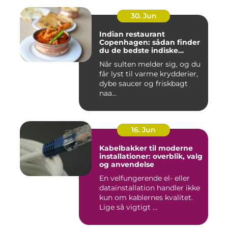
30. Jun
Indian restaurant
Copenhagen: sådan finder
du de bedste indiske
smagsoplevelser i byen
Når sulten melder sig, og du
får lyst til varme krydderier,
dybe saucer og friskbagt
naa...
16. Jun
Kabelbakker til moderne
installationer: overblik, valg
og anvendelse
En velfungerende el- eller
datainstallation handler ikke
kun om kablernes kvalitet.
Lige så vigtigt ...