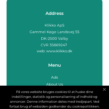
Address
web:
www.klikko.dk
Menu
Ads
About Us
Cookies
På vores website bruges cookies til at huske dine
indstillinger, statistik og personalisering af indhold og
Contact
annoncer. Denne information deles med tredjepart. Ved
Sitemap
fortsat brug af websiden godkender du cookiepolitikken.