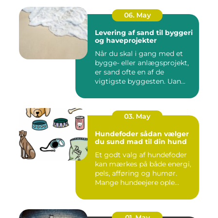
06. May
Levering af sand til byggeri
og haveprojekter
Når du skal i gang med et
bygge- eller anlægsprojekt,
er sand ofte en af de
vigtigste byggesten. Uan...
03. May
Hundefoder sådan vælger
du sund mad til din hund
Et godt valg af hundefoder
kan mærkes på både energi,
pels, afføring og humør.
Mange hundeejere ople...
01. May