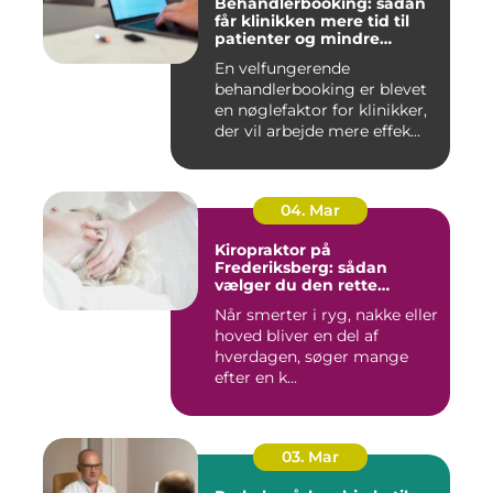
Behandlerbooking: sådan
får klinikken mere tid til
patienter og mindre
administration
En velfungerende
behandlerbooking er blevet
en nøglefaktor for klinikker,
der vil arbejde mere effek...
04. Mar
Kiropraktor på
Frederiksberg: sådan
vælger du den rette
behandling
Når smerter i ryg, nakke eller
hoved bliver en del af
hverdagen, søger mange
efter en k...
03. Mar