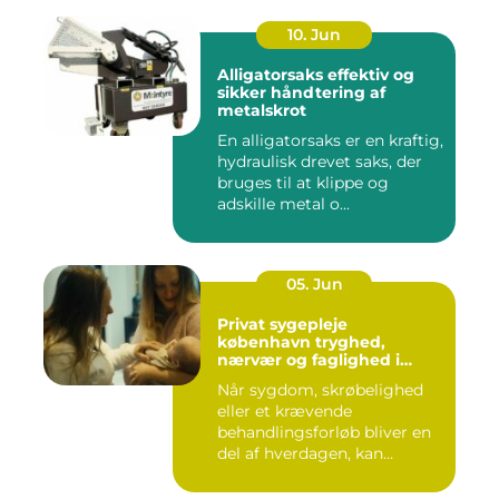
10. Jun
Alligatorsaks effektiv og
sikker håndtering af
metalskrot
En alligatorsaks er en kraftig,
hydraulisk drevet saks, der
bruges til at klippe og
adskille metal o...
05. Jun
Privat sygepleje
københavn tryghed,
nærvær og faglighed i
hjemmet
Når sygdom, skrøbelighed
eller et krævende
behandlingsforløb bliver en
del af hverdagen, kan
oversku...