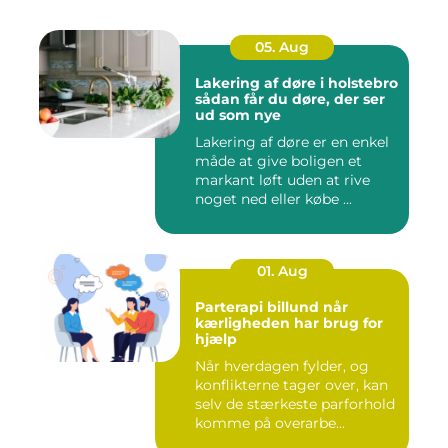
05. Aug
Lakering af døre i holstebro
sådan får du døre, der ser
ud som nye
Lakering af døre er en enkel
måde at give boligen et
markant løft uden at rive
noget ned eller købe ...
01. Aug
Parterapi billund når
kærligheden har brug for
hjælp
Når hverdagen fylder, og
konflikterne tager over, kan
selv de stærkeste parforhold
komme på overarbe...