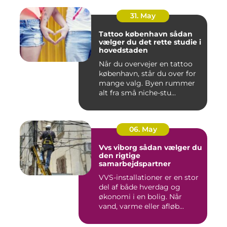
31. May
Tattoo københavn sådan
vælger du det rette studie i
hovedstaden
Når du overvejer en tattoo
københavn, står du over for
mange valg. Byen rummer
alt fra små niche-stu...
06. May
Vvs viborg sådan vælger du
den rigtige
samarbejdspartner
VVS-installationer er en stor
del af både hverdag og
økonomi i en bolig. Når
vand, varme eller afløb...