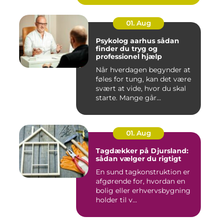
01. Aug
Psykolog aarhus sådan
finder du tryg og
professionel hjælp
Når hverdagen begynder at
føles for tung, kan det være
svært at vide, hvor du skal
starte. Mange går...
01. Aug
Tagdækker på Djursland:
sådan vælger du rigtigt
En sund tagkonstruktion er
afgørende for, hvordan en
bolig eller erhvervsbygning
holder til v...