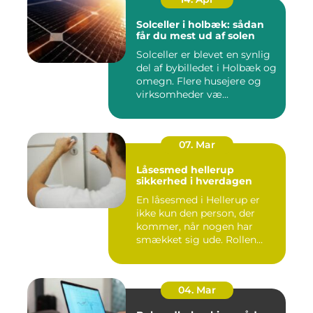
Solceller i holbæk: sådan
får du mest ud af solen
Solceller er blevet en synlig
del af bybilledet i Holbæk og
omegn. Flere husejere og
virksomheder væ...
07. Mar
Låsesmed hellerup
sikkerhed i hverdagen
En låsesmed i Hellerup er
ikke kun den person, der
kommer, når nogen har
smækket sig ude. Rollen
spæ...
04. Mar